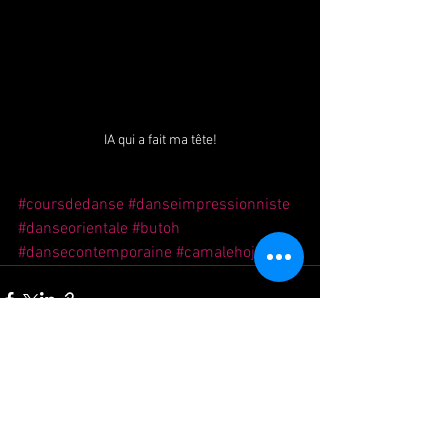
IA qui a fait ma tête!
#coursdedanse
#danseimpressionniste
#danseorientale
#butoh
#dansecontemporaine
#camalehojuparis
Voir tout
Posts récents