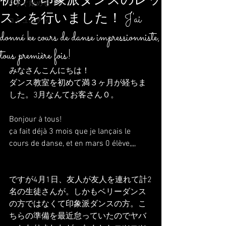
初めて印象派ダンスのレッ
今すぐ始める
スンを行いました！ J'ai
コミュニティ
donné ke cours de danse impressionniste,
tous première fois!
みなさんこんにちは！
ダンス教室を初めて満３ヶ月が経ちま
した。3月なんてお客さん０。
Bonjour à tous!
ça fait déjà 3 mois que je lançais le 
cours de danse, et en mars 0 élève,,,,
ですが4月1日、友人が友人を連れて計2
名の生徒さんが。しかもベリーダンス
の方ではなくて印象派ダンスの方。こ
ちらの準備を最近怠っていたのでヤバ