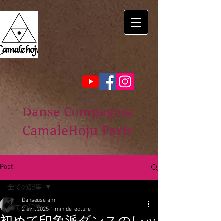
Danse Compagnie
CamaleHoju Paris
Post
全ての記事
Danseuse ami
全ての記事
2 avr. 2025
1 min de lecture