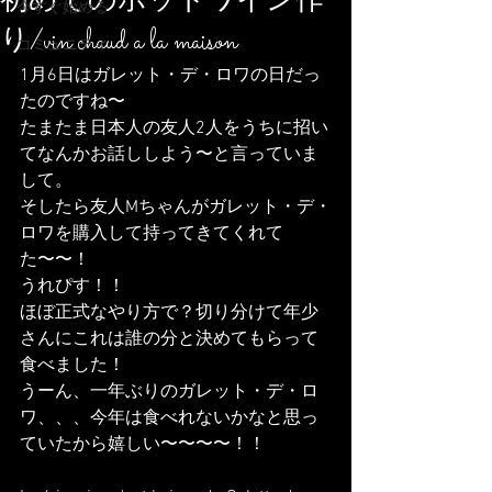
初めてのホットワイン作
今すぐ始める
り/vin chaud a la maison
コミュニティ
1月6日はガレット・デ・ロワの日だっ
たのですね〜
たまたま日本人の友人2人をうちに招い
てなんかお話ししよう〜と言っていま
して。
そしたら友人Mちゃんがガレット・デ・
ロワを購入して持ってきてくれて
た〜〜！
うれぴす！！
ほぼ正式なやり方で？切り分けて年少
さんにこれは誰の分と決めてもらって
食べました！
うーん、一年ぶりのガレット・デ・ロ
ワ、、、今年は食べれないかなと思っ
ていたから嬉しい〜〜〜〜！！