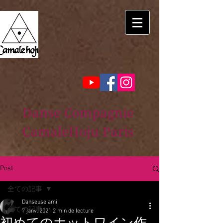
Danse Compagnie
CamaleHoju Paris
Post
全ての記事
Danseuse ami
全ての記事
7 janv. 2021
2 min de lecture