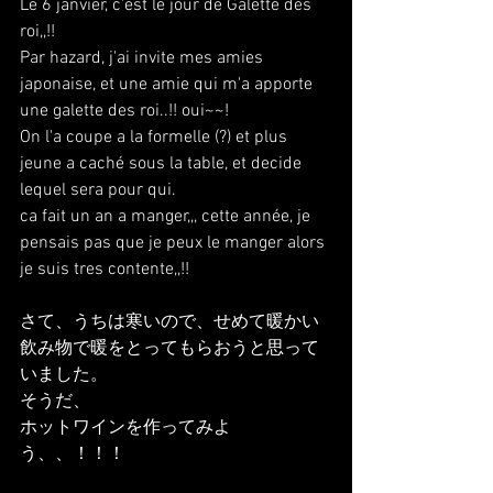
Le 6 janvier, c'est le jour de Galette des 
roi,,!!
Par hazard, j'ai invite mes amies 
japonaise, et une amie qui m'a apporte 
une galette des roi..!! oui~~!
On l'a coupe a la formelle (?) et plus 
jeune a caché sous la table, et decide 
lequel sera pour qui.
ca fait un an a manger,,, cette année, je 
pensais pas que je peux le manger alors 
je suis tres contente,,!!
さて、うちは寒いので、せめて暖かい
飲み物で暖をとってもらおうと思って
いました。
そうだ、
ホットワインを作ってみよ
う、、！！！