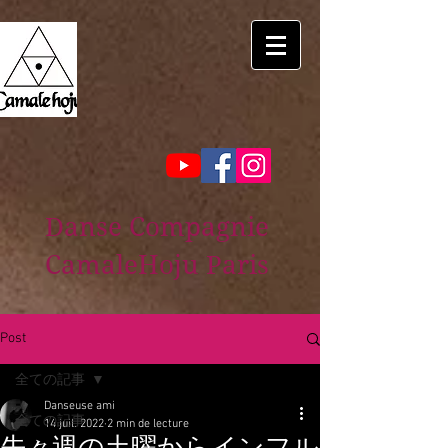
Danse Compagnie
CamaleHoju Paris
Post
全ての記事
Danseuse ami
全ての記事
14 juil. 2022
2 min de lecture