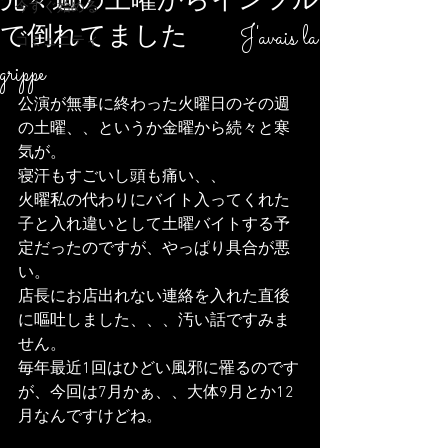
先々週の土曜からインフル
今すぐ始める
で倒れてました J'avais la
コミュニティ
grippe
公演が無事に終わった火曜日のその週
の土曜、、というか金曜から続々と寒
気が。
寝汗もすごいし頭も痛い、、
火曜私の代わりにバイト入ってくれた
子と入れ違いとして土曜バイトする予
定だったのですが、やっぱり具合が悪
い。
店長にお店出れない連絡を入れた直後
に嘔吐しました、、、汚い話ですみま
せん。
毎年最近1回はひどい風邪に罹るのです
が、今回は7月かぁ、、大体9月とか12
月なんですけどね。