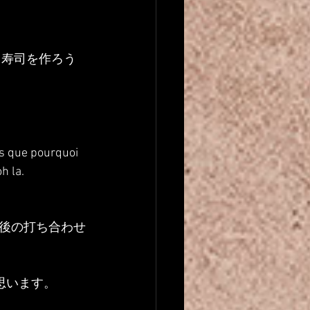
し寿司を作ろう
is que pourquoi 
oh la.
後の打ち合わせ
思います。