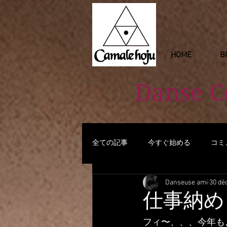
HOME
B
Danse 
全ての記事
今すぐ始める
コミ
Danseuse ami
30 dé
仕事納め fin de
フィ〜、、、今年も