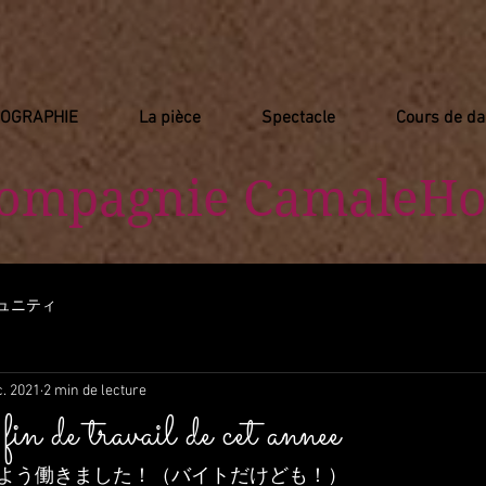
IOGRAPHIE
La pièce
Spectacle
Cours de d
Compagnie
​ CamaleHo
ュニティ
c. 2021
2 min de lecture
 travail de cet annee
よう働きました！（バイトだけども！）