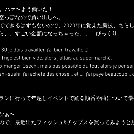
で。ハァ〜よう働いた！
空っぽなので買い出しへ。
てできるはずもないので、2020年に覚えた新技、ちら
ら、、すごい金額になっちゃった、、！びっくり。
 je dois travailler. j'ai bien travaille,,,!
rigo est bien vide, alors j'allais au supermarché.
ux manger Osechi, mais pas possible du tout alors je pensa
hi-sushi. j'ai achete des chose,,, et ,,,, j'ai paye beaucoup,,, 
ランに行って年越しイベントで踊る順番や曲について最
なぁ〜
ので、最近出たフィッシュ&チップスを買ってみようと