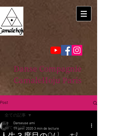
Danse Compagnie
CamaleHoju Paris
Post
全ての記事
Danseuse ami
全ての記事
19 janv. 2020
3 min de lecture