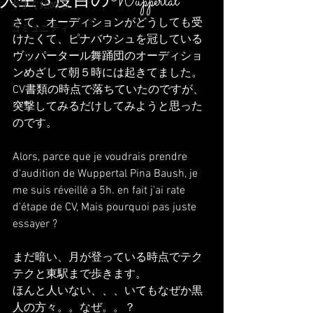
人生３度目のWuppertal
今すぐ始める
さて、オーディションがどうしても受
コミュニティ
けたくて、ピナバウシュを冠している
ヴッパータール舞踊団のオーディショ
ンめざして朝５時には起きてました。
CV書類の時点で落ちていたのですが、
突撃してみるだけしてみようと思った
のです。
Alors, parce que je voudrais prendre 
d'audition de Wuppertal Pina Baush, je 
me suis réveillé a 5h. en fait j'ai rate 
d'étape de CV, Mais pourquoi pas juste 
essayer ?
まだ暗い、月が登っている時点でテク
テクと東駅まで歩きます。
ほんと人いない、、、いてもなぜか黒
人の方々。。なぜ。。？