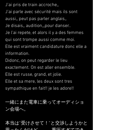
J'ai pris de train accroche,,
J'ai parle avec sécurité mais ils sont 
aussi,, peut pas parler anglais,,
Je disais,, audition,,,pour danser..
Je l'ai repete, et alors il y a des femmes 
qui sont trompe aussi comme moi.
Elle est vraiment candidature donc elle a 
information.
Didonc, on peut regarder le lieu 
exactement. On est aller ensemble.
Elle est russe, grand, et jolie.
Elle et sa mere, les deux sont tres 
sympathique en fait!! je les adore!!
一緒にまた電車に乗ってオーディショ
ン会場へ。
本当は”受けさせて！”と交渉しようかと