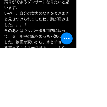
踊りができるダンサーになりたいと思
います。
いや＝、自分の実力のなさをまざまざ
と見せつけられましたね、胸が痛みま
した。。。！！
そのあとはヴッパータル市内に戻っ
て、セール中の服をめっちゃ漁ってま
した。物価が安いから、水とチョコ４
枚買っても４ユーロ以下、、！！や
ば、住みたい。
Donc, Un jour, je voudrais etre grande 
danseuse, qui danse bien,
Alors,,,,ca me donne vraiment ,,, dure et 
triste parce que j'ai bien compris mon 
niveau tres bas...
Mais bon, je suis rentre centre de 
Wuppertal et regarder des vêtements en 
solde.