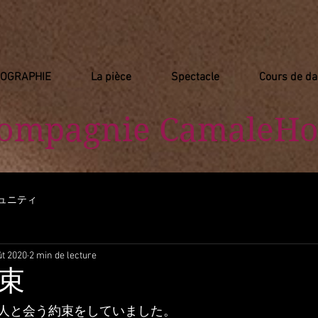
IOGRAPHIE
La pièce
Spectacle
Cours de d
Compagnie
​ CamaleHo
ュニティ
ût 2020
2 min de lecture
束
人と会う約束をしていました。