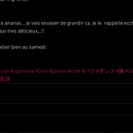
te ananas... je vais essayer de grandir ca. je le  rappelle ecc
si tres délicieux,,,!!
ailler bien au samedi.
euse
#japonaise
#24tv
#plante
#chat
#パリ
#ダンス
#旅
#
リ生活