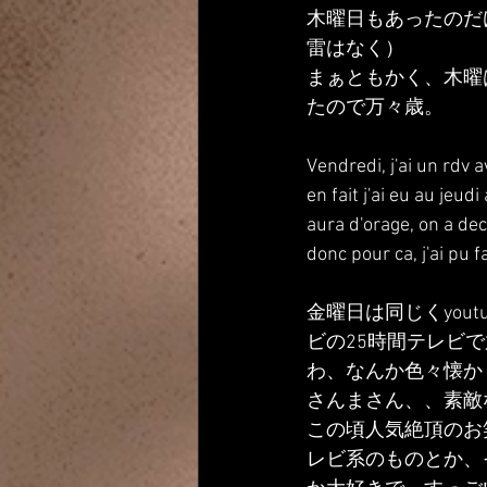
木曜日もあったのだ
雷はなく）
まぁともかく、木曜
たので万々歳。
Vendredi, j'ai un rdv
en fait j'ai eu au jeu
aura d'orage, on a deci
donc pour ca, j'ai pu fa
金曜日は同じくyou
ビの25時間テレビ
わ、なんか色々懐か
さんまさん、、素敵
この頃人気絶頂のお
レビ系のものとか、