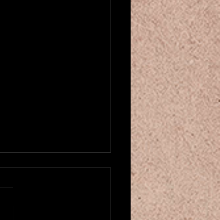
u créneau pour cours de danse
entale! ベリーダンスクラスが
ました
にちは！もう2025年も残り
くなってきましたね。。 そ