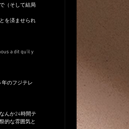
で（そして結局
とを済ませられ
us a dit qu'il y 
５年のフジテレ
なんか24時間テ
祭的な雰囲気と