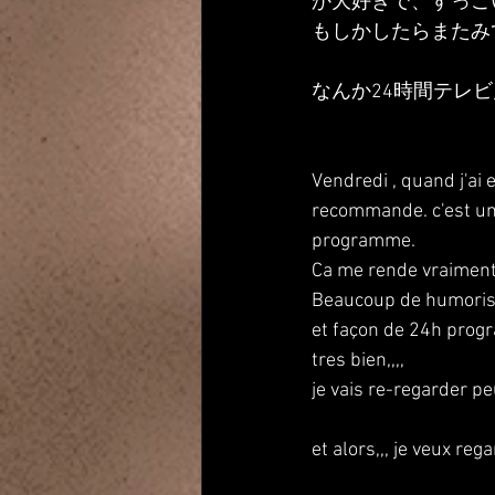
か大好きで、すっご
もしかしたらまたみ
なんか24時間テレ
Vendredi , quand j'ai 
recommande. c'est un 
programme.
Ca me rende vraiment 
Beaucoup de humorists
et façon de 24h progr
tres bien,,,,
je vais re-regarder peu
et alors,,, je veux re