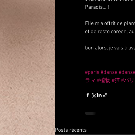
Paradis,,,,!
Elle m'a offrit de plan
et de resto coreen, aus
bon alors, je vais trav
#paris
#danse
#dans
ラマ
#植物
#猫
#パ
Posts récents