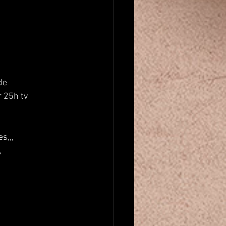
de 
 25h tv 
s,,,
,