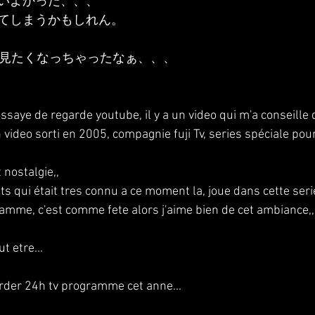
いよかった、、、
てしまうかもしれん。
ビ見たくなっちゃったなぁ、、、
essaye de regarde youtube, il y a un video qui m'a conseille 
video sorti en 2005, compagnie fuji Tv, series spéciale pour
nostalgie,,
 qui était tres connu a ce moment la, joue dans cette serie
amme, c'est comme fete alors j'aime bien de cet ambiance,,
t etre...
garder 24h tv programme cet anne...