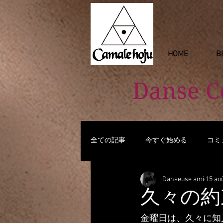
HOME
B
Danse 
全ての記事
今すぐ始める
コミ
Danseuse ami
15 ao
久々の約
金曜日は、久々に知