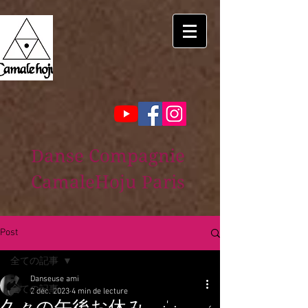
Danse Compagnie
CamaleHoju Paris
Post
全ての記事
Danseuse ami
全ての記事
2 déc. 2023
4 min de lecture