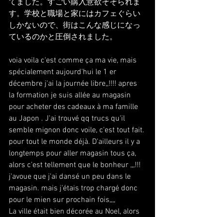
てました。すごい購入意欲そそられま
す。学校と職場と家にはカフェぐらい
しかないので、街はこんな感じになっ
ているのかと圧倒されました。
voia voila c'est comme ça ma vie, mais 
spécialement aujourd'hui le 1 er 
décembre j'ai la journée libre,,!!!! apres 
la formation je suis allée au magasin 
pour acheter des cadeaux à ma famille 
au Japon . J'ai trouvé qq trucs qu'il 
semble mignon donc voile, c'est tout fait. 
pour tout le monde déjà. D'ailleurs il y a 
longtemps pour aller magasin tous ça, 
alors c'est tellement que le bonheur ,,,!!! 
j'avoue que j'ai dansé un peu dans le 
magasin. mais j'étais trop chargé donc 
pour le mien sur prochain fois,,,,
La ville était bien décorée au Noel, alors 