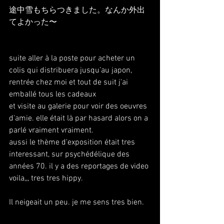
途中雪もちらつきました。なんか外出
てよかった〜
suite aller à la poste pour acheter un 
colis qui distribuera jusqu’au japon, 
rentrée chez moi et tout de suit j'ai 
emballé tous les cadeaux 
et visite au galerie pour voir des oeuvres 
d'amie. elle était là par hasard alors on a 
parlé vraiment vraiment.
aussi le thème d'exposition était tres 
interessant, sur psychédélique des 
années 70. il y a des reportages de video 
voila,,, tres tres hippy.
Il neigeait un peu. je me sens tres bien.