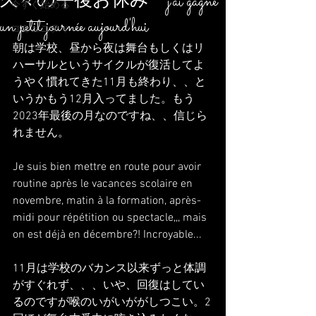
久々の午後お休み j'ai gagné
今すぐ始める
un petit journée aujourd'hui
コミュニティ
朝は学校、昼から夜は舞台もしくはリ
ハーサルというサイクルが復活してよ
うやく慣れてきた11月も終わり、、と
いうかもう12月入ってました。もう
2023年最後の月なのですね、、信じら
れません。
Je suis bien mettre en route pour avoir 
routine après le vacances scolaire en 
novembre, matin à la formation, après-
midi pour répétition ou spectacle,,, mais 
on est déjà en décembre?! Incroyable...
11月は学校のバカンス以来ずっと体調
がすぐれず、、、いや、回復はしてい
るのですが喉のいがいががしつこい。2