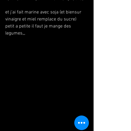
et j'ai fait marine avec soja (et biensur 
vinaigre et miel remplace du sucre)
petit a petite il faut je mange des 
legumes,,,