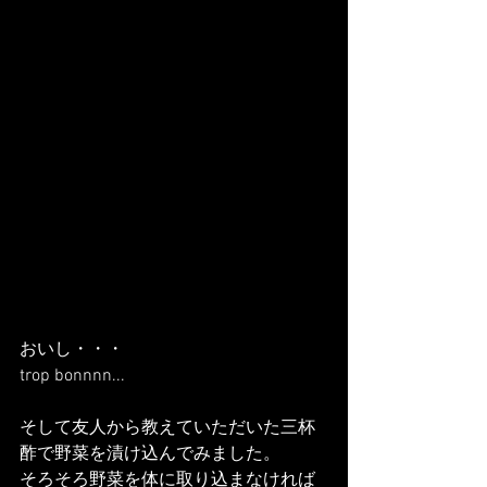
おいし・・・
trop bonnnn...
そして友人から教えていただいた三杯
酢で野菜を漬け込んでみました。
そろそろ野菜を体に取り込まなければ