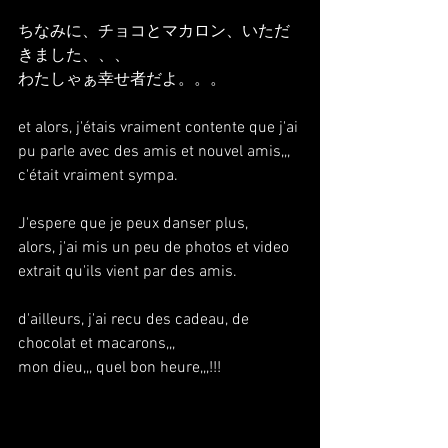
ちなみに、チョコとマカロン、いただ
きました、、、
わたしゃぁ幸せ者だよ。。。
et alors, j'étais vraiment contente que j'ai 
pu parle avec des amis et nouvel amis,,, 
c'était vraiment sympa.
J'espere que je peux danser plus,
alors, j'ai mis un peu de photos et video 
extrait qu'ils vient par des amis.
d'ailleurs, j'ai recu des cadeau, de 
chocolat et macarons,,,
mon dieu,,, quel bon heure,,,!!!