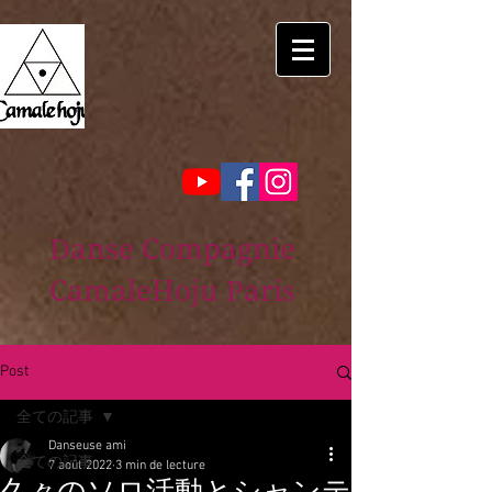
Danse Compagnie
CamaleHoju Paris
Post
全ての記事
Danseuse ami
全ての記事
7 août 2022
3 min de lecture