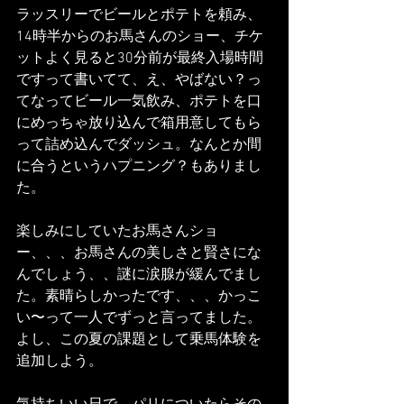
ラッスリーでビールとポテトを頼み、
14時半からのお馬さんのショー、チケ
ットよく見ると30分前が最終入場時間
ですって書いてて、え、やばない？っ
てなってビール一気飲み、ポテトを口
にめっちゃ放り込んで箱用意してもら
って詰め込んでダッシュ。なんとか間
に合うというハプニング？もありまし
た。
楽しみにしていたお馬さんショ
ー、、、お馬さんの美しさと賢さにな
んでしょう、、謎に涙腺が緩んでまし
た。素晴らしかったです、、、かっこ
い〜って一人でずっと言ってました。
よし、この夏の課題として乗馬体験を
追加しよう。