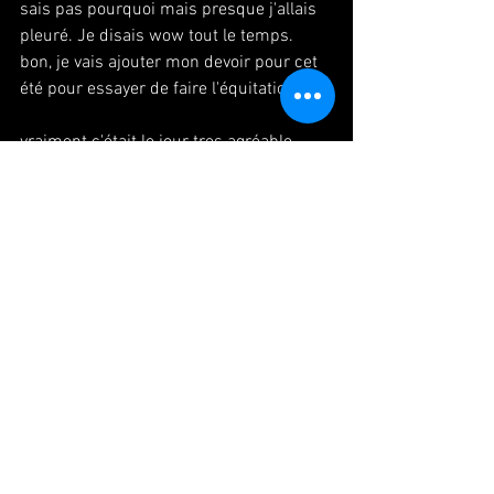
sais pas pourquoi mais presque j'allais 
pleuré. Je disais wow tout le temps.
bon, je vais ajouter mon devoir pour cet 
été pour essayer de faire l'équitation.
vraiment c'était le jour tres agréable, 
alors je continue mes vacances. apres 
suis rentré à Paris j'allais au Pompidou , 
librairie notamment pour collecter 
l'information, et j'ai acheté et bien 
mangé trois gros churos avec un petit 
pot de Nutella.
#paris
#voyage
#chantilly
#パリ日帰り
#
シャンティー
#夏休み
https://youtu.be/r288xX3CSsA