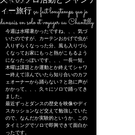
久々のソロ活動とシャンテ
今すぐ始める
ィー旅行 ça fait longtemps que je
コミュニティ
dansais en solo et voyager au Chantilly
今週は水曜暑かったですね、、、気づ
いたのですが、カーテンおかげで虫が
入りずらくなっった分、風も入りづら
くなってお家にもっと熱がこもるよう
になったっぽいです、、、一長一短。
木曜は課題とか運動とか終えてシャワ
ー終えて涼んでいたら知り合いのカフ
ェオーナーから踊らない？と急に声が
かかって、、、久々にソロで踊ってき
ました。
最近ずっとダンスの歴史を映像やディ
スカッションなど交えて勉強していた
ので、なんだか実験的というか、この
タイミングでソロで即興できて面白か
ったです。