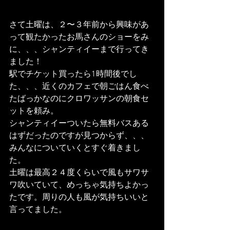
さて土曜は、２〜３年前から興味があ
って観たかったお馬さんのショーをみ
に、、、シャンティイーまで行ってき
ました！
駅でチケット買ったら1時間後でし
た、、、近くのカフェで朝ごはん食べ
たばっかなのにクロワッサンの朝食セ
ットを頼み。
シャンティイーついたら無料バスある
はずだったのですが見つからず、、、
みんなについていくとすぐ着きまし
た。
土曜は最高２４度くらいで風もサワサ
ワ吹いていて、めっちゃ気持ちよかっ
たです。周りの人も風が気持ちいいと
言ってました。