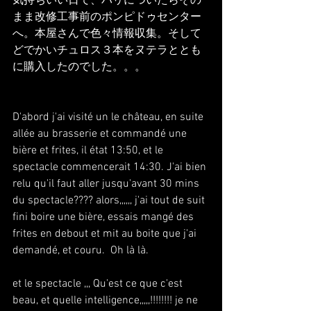
気持ちいい日で、パリについたらその
まま改修工事前のポンピドゥセンター
へ。本屋さんで色々情報収集。そして
どでかいチュロス３本をヌテラととも
に購入したのでした。。。
D'abord j'ai visité un le château, en suite 
allée au brasserie et commandé une 
bière et frites, il état 13:50, et le 
spectacle commencerait 14:30. J'ai bien 
relu qu'il faut aller jusqu'avant 30 mins 
du spectacle???? alors,,,,,, j'ai tout de suit 
fini boire une bière, essais mangé des 
frites en debout et mit au boite que j'ai 
demandé, et couru.  Oh là là.
et le spectacle ,,, Qu'est ce que c'est 
beau, et quelle intelligence,,,,,!!!!!!!! je ne 