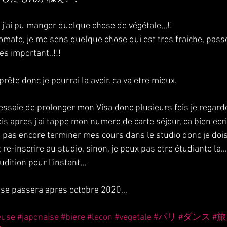
 j'ai pu manger quelque chose de végétale,,,!!
omato, je me sens quelque chose qui est tres fraiche, pas
tres important,,!!!
rête donc je pourrai la avoir. ca va etre mieux.
essaie de prolonger mon Visa donc plusieurs fois je regard
is apres j'ai tappe mon numero de carte séjour, ca bien ecri
'ai pas encore terminer mes cours dans le studio donc je doi
re-inscrire au studio, sinon, je peux pas etre étudiante la...
dition pour l'instant,,, 
i se passera apres octobre 2020,,,
euse
#japonaise
#biere
#lecon
#vegetale
#パリ
#ダンス
#旅