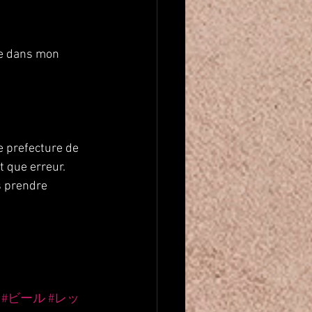
se dans mon 
e prefecture de 
t que erreur.
s prendre 
#ビール
#レッ