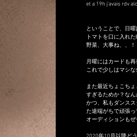
et a 19h j'avais rdv al
ということで、日曜
トマトを口に入れた
野菜、大事ね、、！
月曜にはカードも再
これで少しはマシな
また最近ちょこちょ
すぎるためか？なん
かつ、私もダンスス
た途端がちで頑張っ
オーディションもぜ
2020年10月以降