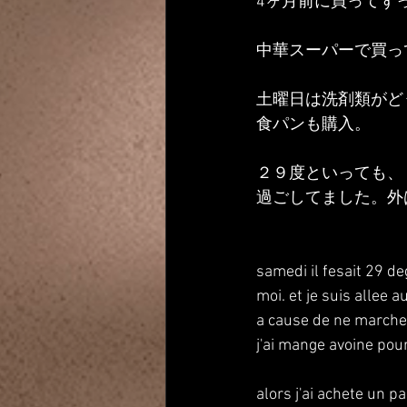
4ヶ月前に買ってず
中華スーパーで買っ
土曜日は洗剤類がど
食パンも購入。
２９度といっても、
過ごしてました。外
samedi il fesait 29 de
moi. et je suis allee a
a cause de ne marche
j'ai mange avoine pour 
alors j'ai achete un p