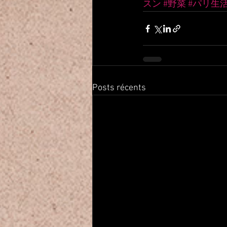
スン
#野菜
#パリ生
Posts récents