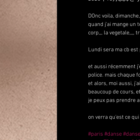
DOnc voila, dimanche,
quand j'ai mange un t
corp,,, la vegetale,,,, 
Lundi sera ma cb est p
et aussi récemment j'
police. mais chaque fo
et alors, moi aussi, j
beaucoup de cours, et 
je peux pas prendre au
on verra qu'est ce qu
#paris
#danse
#dans