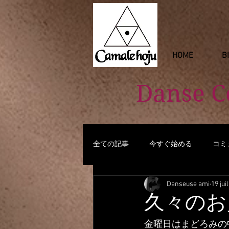
HOME
B
Danse 
全ての記事
今すぐ始める
コミ
Danseuse ami
19 jui
久々のお
金曜日はまどろみの