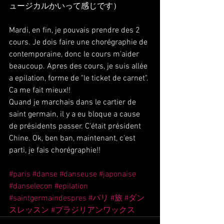
ュージカルかいって感じです）
Mardi, en fin, je pouvais prendre des 2 
cours. Je dois faire une chorégraphie de 
contemporaine, donc le cours m'aider 
beaucoup. Apres des cours, je suis allée 
a epilation, forme de "le ticket de carnet". 
Ca me fait mieux!!
Quand je marchais dans le cartier de 
saint germain, il y a eu bloque a cause 
de présidents passer. C'était président 
Chine. Ok, ben ban, maintenant, c'est 
parti, je fais chorégraphie!!
#paris
#danse
#danseuse
#japonaise
#danselecon
#epilation
#saintgermaindespres
#パリ
#旅
#ダン
スレッスン
#ブラジリアンワックス