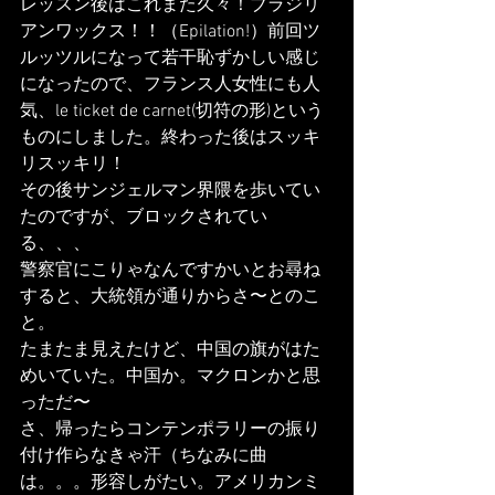
レッスン後はこれまた久々！ブラジリ
アンワックス！！（Epilation!）前回ツ
ルッツルになって若干恥ずかしい感じ
になったので、フランス人女性にも人
気、le ticket de carnet(切符の形)という
ものにしました。終わった後はスッキ
リスッキリ！
その後サンジェルマン界隈を歩いてい
たのですが、ブロックされてい
る、、、
警察官にこりゃなんですかいとお尋ね
すると、大統領が通りからさ〜とのこ
と。
たまたま見えたけど、中国の旗がはた
めいていた。中国か。マクロンかと思
っただ〜
さ、帰ったらコンテンポラリーの振り
付け作らなきゃ汗（ちなみに曲
は。。。形容しがたい。アメリカンミ