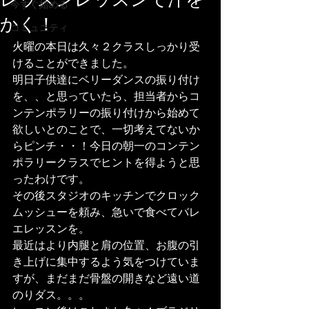
レッスンレッスンで汗を
今すぐ始める
かく！
コミュニティ
火曜の本日は久々２クラスしっかり受
けることができました。
明日子供達にベリーダンスの振り付け
を、、と思っていたら、担当者からコ
ンテンポラリーの振り付けから始めて
欲しいとのことで、一切考えてないか
らピンチ・・！今日の朝一のコンテン
ポラリークラスでヒントを得ようと思
ったわけです。
その後スタジオのキッチンでクロック
ムッシューを頼み、急いで食べてバレ
エレッスンを。
最近はより内腿と肩の位置、お腹の引
き上げに集中するよう気をつけていま
すが、まだまだ骨盤の開きなど遠い道
のりダス。。。