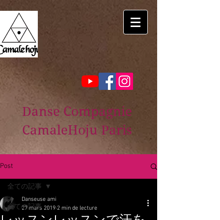
Danse Compagnie
CamaleHoju Paris
Post
全ての記事
Danseuse ami
全ての記事
27 mars 2019
2 min de lecture