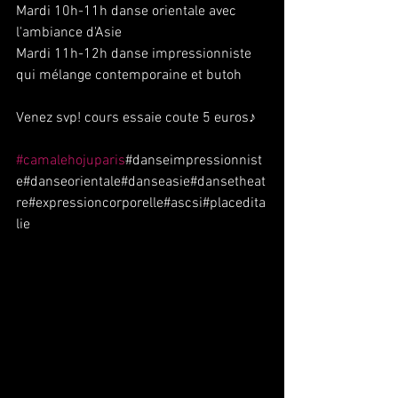
Mardi 10h-11h danse orientale avec 
l'ambiance d'Asie
Mardi 11h-12h danse impressionniste 
qui mélange contemporaine et butoh
Venez svp! cours essaie coute 5 euros♪
#camalehojuparis
#danseimpressionnist
e#danseorientale#danseasie#dansetheat
re#expressioncorporelle#ascsi#placedita
lie