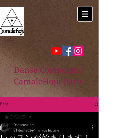
Danse Compagnie
CamaleHoju Paris
Post
全ての記事
Danseuse ami
全ての記事
21 déc. 2024
1 min de lecture