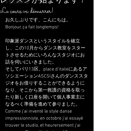
レッスンが始まります！
今すぐ始める
Le cours va démarrer!
コミュニティ
お久しぶりです、こんにちは。
Bonjour, ça fait longtemps!
印象派ダンスというスタイルを確立
し、この10月からダンス教室をスター
トさせるためにいろんなスタジオにお
話を伺いにいきました。
そしてパリ13区、place d'italieにあるア
ソシエーションASCSIさんのダンススタ
ジオをお借りすることができるように
なり、そこから第一救護の資格を取っ
たり新しく口座を開いて個人事業主に
なるべく準備を進めて参りました。
Comme j'ai inventé le style danse 
impressionniste, en octobre j'ai essayé 
trouver le studio, et heurersement j'ai 