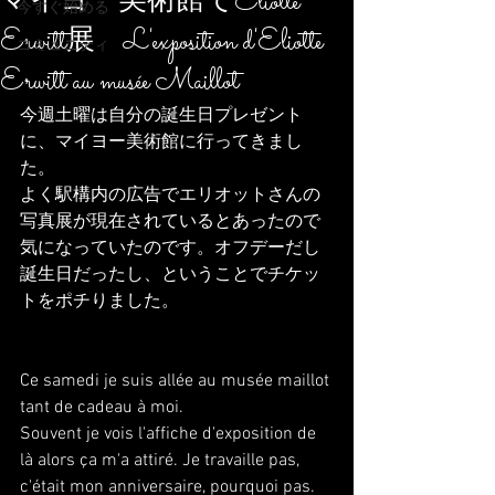
マイヨー美術館でEliotte
今すぐ始める
Erwitt展 L'exposition d'Eliotte
コミュニティ
Erwitt au musée Maillot
今週土曜は自分の誕生日プレゼント
に、マイヨー美術館に行ってきまし
た。
よく駅構内の広告でエリオットさんの
写真展が現在されているとあったので
気になっていたのです。オフデーだし
誕生日だったし、ということでチケッ
トをポチりました。
Ce samedi je suis allée au musée maillot 
tant de cadeau à moi.
Souvent je vois l'affiche d'exposition de 
là alors ça m'a attiré. Je travaille pas, 
c'était mon anniversaire, pourquoi pas.