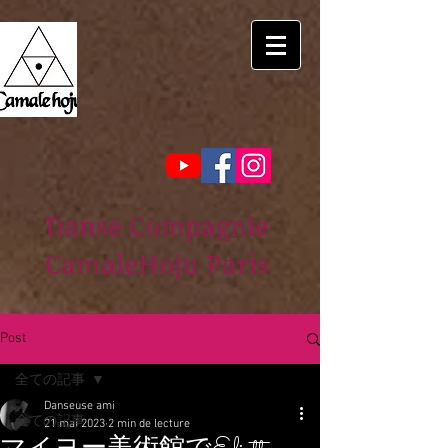
Danse Compagnie
CamaleHoju Paris
Post
全ての記事
Danseuse ami
全ての記事
21 mai 2023
2 min de lecture