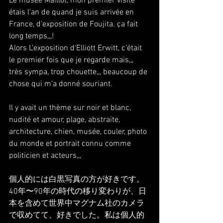
Le musée Maillot, mon premier visite 
étais l'an de quand je suis arrivée en 
France, d'exposition de Foujita. ça fait 
long temps,,,! 
Alors L'exposition d'Elliott Erwitt, c'était 
le premier fois que je regarde mais,,, 
très sympa, trop chouette,,, beaucoup de 
chose qui m'a donné souriant.
Il y avait un thème sur noir et blanc, 
nudité et amour, plage, abstraite, 
architecture, chien, musée, couler, photo 
du monde et portrait connu comme 
politicien et acteurs,,,
個人的には白黒写真の方が好きです。
40年〜90年の時代の移り変わりが、日
本を含めて世界中マグナム社のカメラ
で収めてて、好きでした。私は個人的