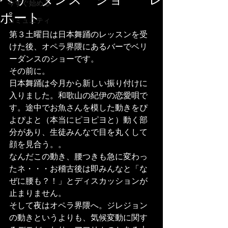
ベリーダンス ショー レ
今すぐ始める
ポート
コミュニティ
第３土曜日は日本舞踊のレッスンを受
けた後、オペラ界隈にあるバーでベリ
ーダンスのショーです。
その前に。
日本舞踊は今月から新しい振り付けに
入りました。和歌山の紀伊の恋愛唄で
す。途中でお魚さんを模した動きをぴ
よぴよと（本当にピヨピヨと）動く部
分があり、生徒みんなで目を丸くして
顔を見合う。。
なんだこの動き、腰つきも急に変わっ
たネ・・・お稽古後は即みんなと「な
ぜに腰も？！」とディスカッションが
止まりません。
そして夜はオペラ界隈へ。ジレジョン
の動きというよりも、気候変動に関す