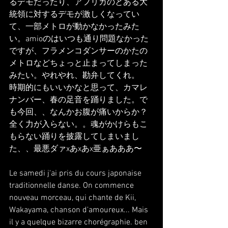
るデモだったり、アフリカのとある大
統領に対するデモが激しくなってい
て、一部メトロが動かなかったみた
い。amioのはいつも通り問題なかった
ですが、フラメンコダンサーのかたの
メトロなどちょっと止まってしまった
みたい。やれやれ、勘弁してくれ。
時期的にもいいかなと思って、カマレ
ナンバー、春の足音を踊りました。で
も今回、、なんかお腹が痛いからか？
全く力が入らない。。魂がかけらもこ
もらない踊りを披露してしまいまし
た、、最悪ダァxあxあx亜ぁあああ〜
Le samedi j'ai pris du cours japonaise 
traditionnelle danse. On commence 
nouveau morceau, qui chante de Kii, 
Wakayama, chanson d'amoureux... Mais 
il y a quelque bizarre chorégraphie. ben 