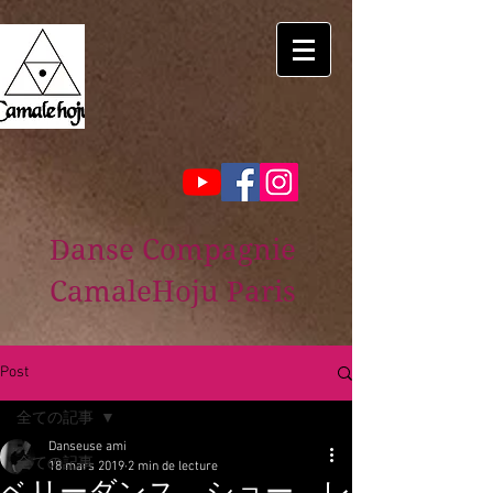
Danse Compagnie
CamaleHoju Paris
Post
全ての記事
Danseuse ami
全ての記事
18 mars 2019
2 min de lecture