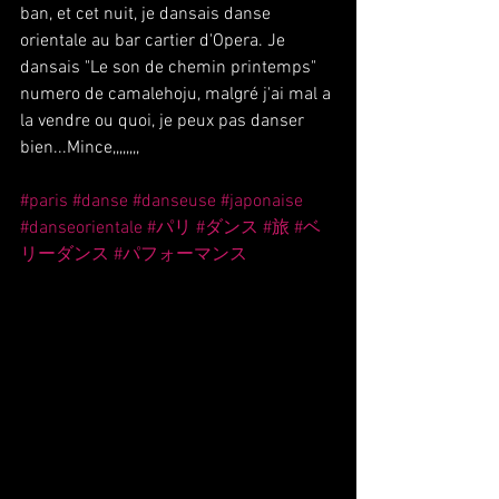
ban, et cet nuit, je dansais danse 
orientale au bar cartier d'Opera. Je 
dansais "Le son de chemin printemps" 
numero de camalehoju, malgré j'ai mal a 
la vendre ou quoi, je peux pas danser 
bien...Mince,,,,,,,,
#paris
#danse
#danseuse
#japonaise
#danseorientale
#パリ
#ダンス
#旅
#ベ
リーダンス
#パフォーマンス