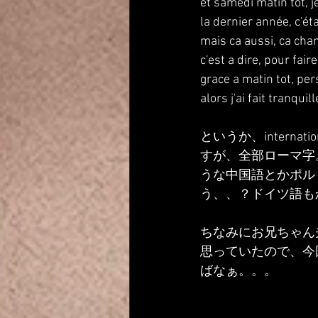
et samedi matin tot, je
la dernier année, c'ét
mais ca aussi, ca chan
c'est a dire, pour fair
grace a matin tot, per
alors j'ai fait tranquil
というか、intern
すが、全部ローマ字
うな中国語とかポル
う、、？ドイツ語も
ちなみにお兄ちゃん
思っていたので、今
ばなぁ。。。