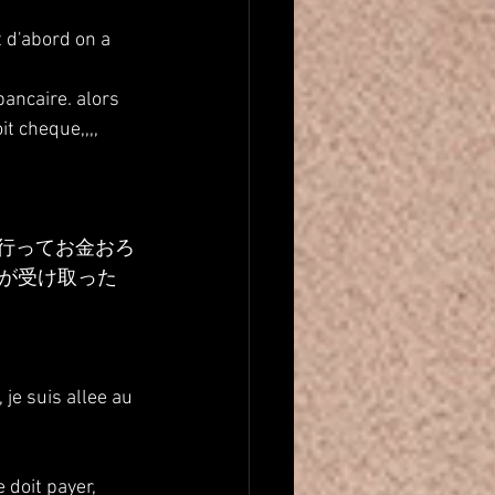
t d'abord on a 
ancaire. alors 
it cheque,,,,
M行ってお金おろ
が受け取った
 je suis allee au 
 doit payer, 