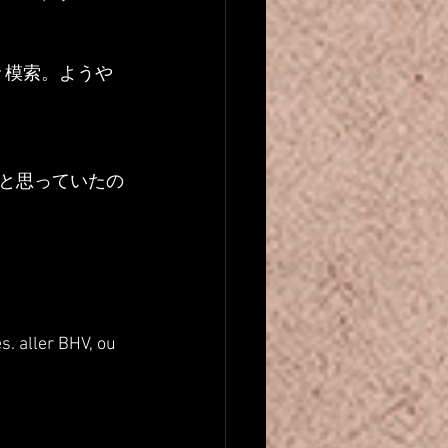
々模索。ようや
と思っていたの
. aller BHV, ou 