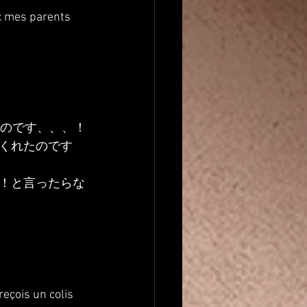
x mes parents 
たのです、、、！
くれたのです
！と言ったらな
eçois un colis 