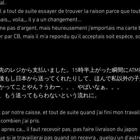
al. 
l a tout de suite essayer de trouver la raison parce que tou
ais,,, voila,,, il y a un changement...
e pas d'argent, mais heureusement j'emportais ma carte b
ayer par CB, mais il m'a repondu qu'il acceptais soit espèce, so
先のレジから支払いました。15時半上がった瞬間にAT
後もし日本から送ってくれたりして、ほんで私以外の子
かってことやん？うわー、、、やばいなぁ。。。
、もう送ってもらわないという流れに。
t par notre caisse, et tout de suite quand j'ai fini mon travail,
combien j'ai pris.
apres ca,,, il faut recevoir pas, pas faire livraison du japon 
 si je travaillerai pas quand on recevra , quelqu'un d'autre