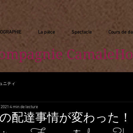
IOGRAPHIE
La pièce
Spectacle
Cours de d
Compagnie
​ CamaleHo
ュニティ
. 2021
4 min de lecture
の配達事情が変わった！