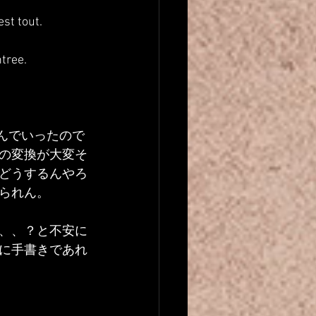
est tout.
ntree.
ち込んでいったので
の変換が大変そ
どうするんやろ
られん。
、、？と不安に
に手書きであれ