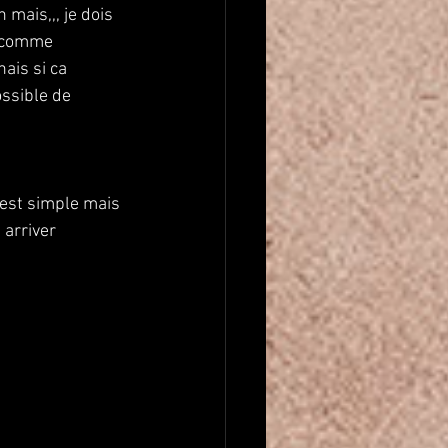
 mais,,, je dois 
s comme 
ais si ca 
ssible de 
'est simple mais 
 arriver 