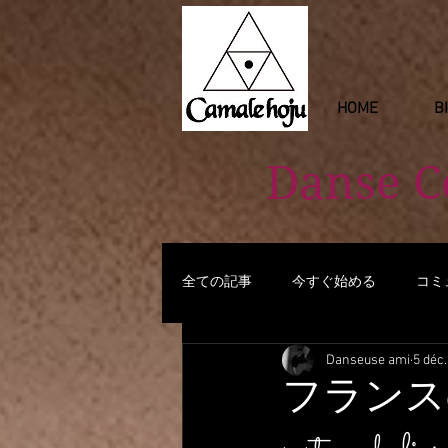
HOME
B
Danse 
全ての記事
今すぐ始める
コミ
Danseuse ami
5 déc
フランス