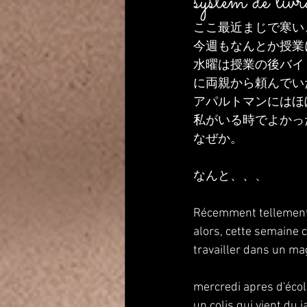
system de liv
ここ最近まじで寒い
今週もなんとか授業
水曜は授業の後バイ
に両親から頼んでい
アパルトマンにはほ
私がいる時でよかっ
なぜか。
なんと、、、
Récemment tellement f
alors, cette semaine c
travailler dans un ma
mercredi apres d'école
un colis qui vient du 