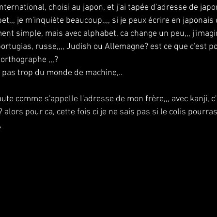
 international, choisi au japon, et j'ai tapée d'adresse de japon
t,,, je m'inquiète beaucoup,,,, si je peux écrire en japonai
ent simple, mais avec alphabet, ca change un peu,,, j'imagin
ortugias, russe,,,, Judish ou Allemagne? est ce que c'est po
rthographe ,,,?
me pas trop du monde de machine,..
oute comme s'appelle l'adresse de mon frère,,, avec kanji, c
alors pour ca, cette fois ci je ne sais pas si le colis pourras
,