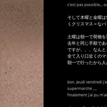
c'est pas possible,,, o
そして木曜と金曜は
くクリスマス＝なパ
土曜は朝一で荷物を送り
去年と同じ手順であ
ですが、、、なんと
全て入り口近くのマ
朝一で行ったから人
bon, jeudi vendredi j
supermarché ,,,,
finalement j'ai pu m'