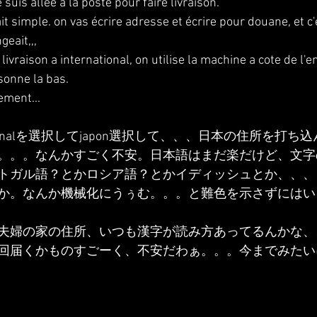
 suis allee a la poste pour faire livraison.
ait simple. on vas écrire adresse et écrire pour douane, et c'
geait,,,
e livraison a international, on utilise la machine a cote de l'e
sonne la bas. 
lement...
ationalを選択してjapon選択して、、、日本の住所を打
。。。なんかすごく不安。日本語はまだ楽だけど、文字
トガル語？とかロシア語？とかイディッシュとか、、、
か。なんか機械化にうぅむ。。。と難色を示さずにはい
夫婦の家の住所、いつも漢字が読み方あってるんかな、
回届くかものすごーく、不安だわぁ。。。今までみたい