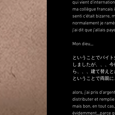
qui vient d'internation
ma collègue francais i
senti c'était bizarre, m
normalement je ramèn
j'ai dit que j'allais p
Mon dieu,,, 
ということでバイト
しましたが、、、今
ら、、、建て替えと
ということで両親に
alors, j'ai pris d'argen
distributer et remplie 
mais bon, en tout cas, 
évidemment,,,parce que