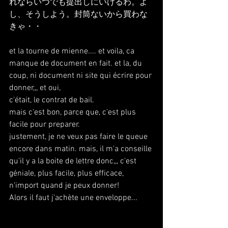
れならいつでも提出しにいけるわ。よ
し、そうしよう。封筒ないから買わな
きゃ・・
et la tourne de mienne.... et voila, ca 
manque de document en fait. et la, du 
coup, ni document ni site qui écrire pour 
donner,,, et oui,
c'était, le contrat de bail.
mais c'est bon, parce que, c'est plus 
facile pour preparer.
justement, je ne veux pas faire le queue 
encore dans matin. mais, il m'a conseille 
qu'il y a la boite de lettre donc,,, c'est 
géniale, plus facile, plus efficace, 
n'import quand je peux donner!
Alors il faut j'achète une enveloppe...