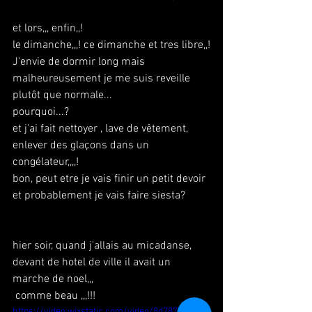
et lors,,, enfin,,!
le dimanche,,,! ce dimanche et tres libre,,!
J'envie de dormir long mais 
malheureusement je me suis reveille 
plutôt que normale...
pourquoi...?
et j'ai fait nettoyer , lave de vêtement, 
enlever des glaçons dans un 
congélateur,,,,!
bon, peut etre je vais finir un petit devoir 
et probablement je vais faire siesta?
hier soir, quand j'allais au micadanse, 
devant de hotel de ville il avait un 
marche de noel,,,
 comme beau ,,,!!!
https://video.wixstatic.com/video/8d7874_bb2b