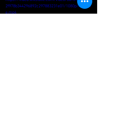
2f978b344296892c297883231e01/1080p/mp4/fil
e.mp4
#paris
#danse
#danseuse
#japonaise
#repetition
#marchedenoel
#パリ
#ダン
ス
#リハーサル
#旅
#クリスマスマーケ
ット
#パリ生活
#ダンサー生活
Voir tout
Posts récents