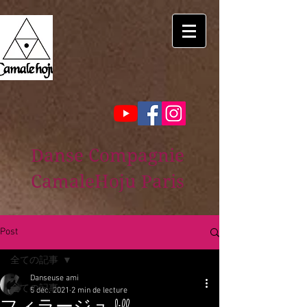
Danse Compagnie
CamaleHoju Paris
Post
全ての記事
Danseuse ami
全ての記事
5 déc. 2021
2 min de lecture