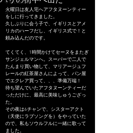
パリの街中へ出た
今すぐ始める
火曜日は友人宅へアフタヌーンティー
コミュニティ
をしに行ってきました。
久しぶりに会う子で、イギリスとアメ
リカのハーフだし、イギリス式で！と
頼み込んだのです。
てくてく、1時間かけてセーヌをまたぎ
サンジェルマンへ。スーパーで二人で
たんまり買い物して、マリアージュフ
レールの紅茶屋さんによって、パン屋
でエクレア買って、、、準備万端！
待ち望んでいたアフタヌーンティーだ
っただけに、最高に美味しゅうござっ
た。
その夜は6チャンで、シスターアクト
（天使にラブソングを）をやっていた
ので、私もソウルフルに一緒に歌って
ました。