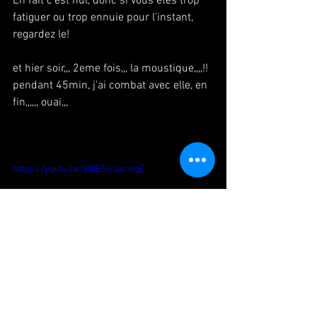
En fait c'est nul, donc si vous êtes trop 
fatiguer ou trop ennuie pour l'instant, 
regardez le!
et hier soir,,, 2eme fois,,, la moustique,,,,!!
pendant 45min, j'ai combat avec elle, en 
fin,,,,,, ouai,,,
https://youtu.be/BNEGVaacnqE