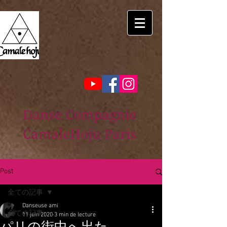
Danse Compagnie
CamaleHoju Paris
Post
全ての記事
Danseuse ami
全ての記事
11 juin 2020
3 min de lecture