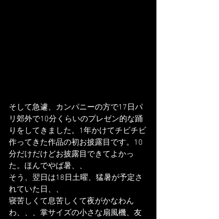
そして急遽、カンパニーの方で17日パ
リ郊外で10分くらいのプレゼン的な踊
りをしてきました。1年かけてチビチビ
作ってきた作品の初お披露目です。10
分だけだけどお披露目できてよかっ
た。ほんでやば暑、、
そう、翌日は18日土曜、猛暑が予定さ
れていた日、、
寝苦しくて息苦しくて夜がかなわん
わ、、、掌サイズの小さな扇風機、友