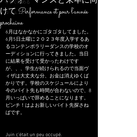
パフォーマンスと来年に向
今すぐ始める
けて Performance et pour l'année
コミュニティ
prochaine
6月はなかなかにゴタゴタしてました。
6月5日土曜に２０２３年度入学するあ
るコンテンポラリーダンスの学校のオ
ーディションに行ってきました。当日
に結果を受けて受かったわけです
が、、、学生が続けられるので当面ヴ
ィザは大丈夫な分、お金は消えゆくば
かりです。学校のスケジュールにより
今のバイト先も時間が合わないので、8
月いっぱいで辞めることになります。
ピンチ！はよお新しいバイト先探さね
ばです。
Juin c'était un peu occupé.