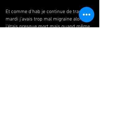
Et comme d'hab je continue de travail, 
mardi j'avais trop mal migraine alors 
j'étais presque mort mais quand même 
je travaillais, apres de travail je suis allée 
au cafe pour regarder le concert d'ami. 
Parce que ce jour-là, c'était le jour de 
fête de la musique.
et le lendemain je suis allée à 
conférence car d'autre ami allait faire 
son présentation sur son oeuvre. J'ai pu 
trouver pas mal des amis, j'étais 
contente/
さぁて、カンパニーの作品HOMMAGEが
本当に初披露目になるのが6月28日火曜
です。パリ14区の市役所別館にある小
さな舞台で踊ることになっておりそれ