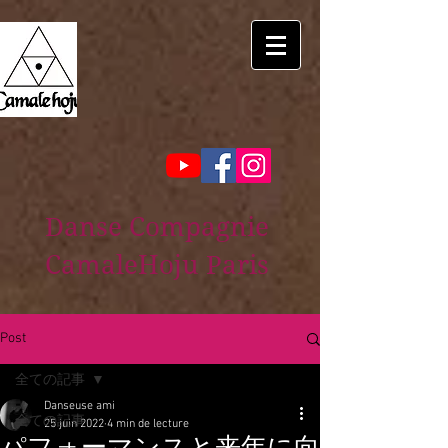
Danse Compagnie
CamaleHoju Paris
Post
全ての記事
Danseuse ami
全ての記事
25 juin 2022
4 min de lecture