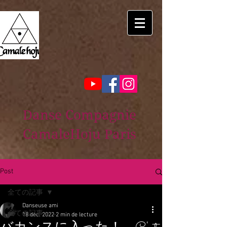
Danse Compagnie
CamaleHoju Paris
Post
全ての記事
Danseuse ami
全ての記事
18 déc. 2022
2 min de lecture