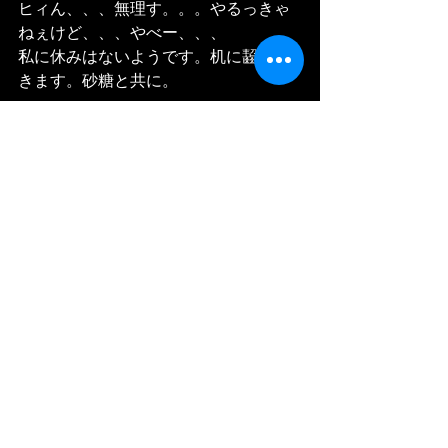
ヒィん、、、無理す。。。やるっきゃ
ねぇけど、、、やべー、、、
私に休みはないようです。机に齧り付
きます。砂糖と共に。
Et voila, je suis vraiment remplis avec 
sucre.
C'est trop bien d'école est maintenant 
dans les vacances mais deja Le 4 janvier 
on a prévu qu'il y aura un examen tres 
important, le contre continue qui durera 
4h,,,,,
j'ai déjà peur,,, bon. Pendant les 
vacances il faut étudier encore,,,, avec 
énormément sucre. 
#vacancedenoel
#marchedenoel