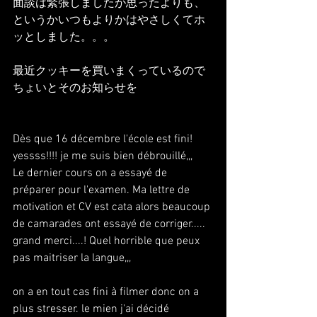
面談は緊張しましたが思ったよりも、
というかいつもよりかはやさしくてホ
ッとしました。。。
最近クッキーを買いまくっているので
ちょいとそのお知らせを
Dès que 16 décembre l'école est fini! 
yessss!!!! je me suis bien débrouillé,,,
Le dernier cours on a essayé de 
préparer pour l'examen. Ma lettre de 
motivation et CV est cata alors beaucoup 
de camarades ont essayé de corriger..... 
grand merci....! Quel horrible que peux 
pas maitriser la langue,,,
on a en tout cas fini à filmer donc on a 
plus stresser. le mien j'ai décidé 