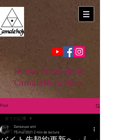
Danse Compagnie
CamaleHoju Paris
Post
全ての記事
Danseuse ami
全ての記事
15 mai 2021
2 min de lecture