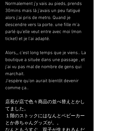
Normalement j'y vais au pieds, prends 
30mins mais là j'avais un peu fatigué 
alors j'ai pris de metro. Quand je 
descendre vers la porte. une fille m'a 
parlé qu'elle veut entre avec moi (mon 
ticket) et je l'ai adapté.
Alors,,, c'est long temps que je viens.. La 
boutique a située dans une passage , et 
j'ai vu pas mal de nombre de gens qui 
marchait.
J'espère qu'on aurait bientôt devenir 
comme ça..
店長が店で色々商品の並べ替えとかし
てました。
１階のストックにはなんとベビーカー
とか赤ちゃんグッズが。。
なんともうすぐ、双子が生まれるんだ