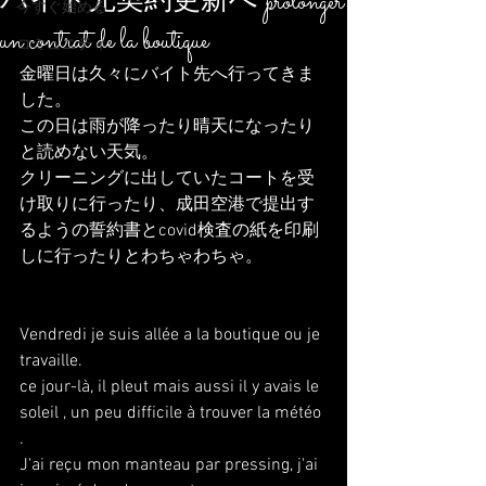
バイト先契約更新へ prolonger
今すぐ始める
un contrat de la boutique
コミュニティ
金曜日は久々にバイト先へ行ってきま
した。
この日は雨が降ったり晴天になったり
と読めない天気。
クリーニングに出していたコートを受
け取りに行ったり、成田空港で提出す
るようの誓約書とcovid検査の紙を印刷
しに行ったりとわちゃわちゃ。
Vendredi je suis allée a la boutique ou je 
travaille.
ce jour-là, il pleut mais aussi il y avais le 
soleil , un peu difficile à trouver la météo 
.
J'ai reçu mon manteau par pressing, j'ai 