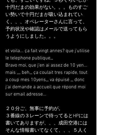
でも、すごいですね。５秒くらいしか
十円だまの効果がない。。。ものすご
い勢いで十円だまが吸い込まれてい
く、、、オペレーターさんに言って、
予約状況や確認はメールで送ってもら
うようにしました。。。
et voila... ça fait vingt annes? que j'utilise 
le telephone publique,,,
Bravo moi, que j'en ai assez de 10 yen... 
mais ,,,, beh,,, ça coulait tres rapide, tout 
a coup mes 10yens,,, va épuisé ,,, donc 
j'ai demande a accueil que répond moi 
sur email adresse...
２０分ご、無事に予約が。
３番線の３レーンで待ってるとHPには
書いてありますが、、、成田空港には
そんな情報書いてなくて、、、５人く