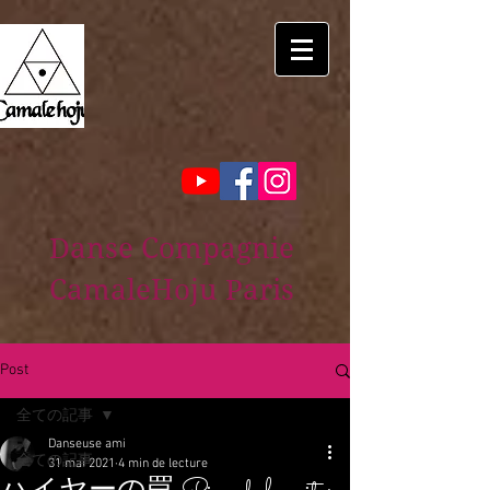
Danse Compagnie
CamaleHoju Paris
Post
全ての記事
Danseuse ami
全ての記事
31 mai 2021
4 min de lecture