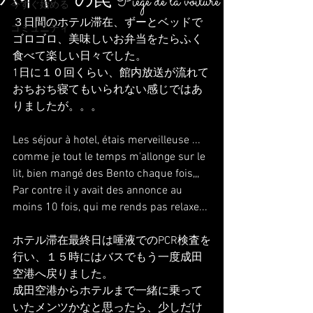
ハイヤーの罠 Piege de la voiture
今すぐ始める
３日間のホテル滞在、ずーとベッドで
コミュニティ
ゴロゴロ、美味しいお弁当をたらふく
食べて楽しい日々でした。
1日に１０回くらい、館内放送が流れて
おちおち寝てもいられない感じではあ
りましたが。。。
Les séjour à hotel, étais merveilleuse ... 
comme je tout le temps m'allonge sur le 
lit, bien mangé des Bento chaque fois,,,
Par contre il y avait des annonce au 
moins 10 fois, qui me rends pas relaxe...
ホテル滞在最終日は唾液でのPCR検査を
行い、１５時にはバスでもう一度成田
空港へ戻りました。
成田空港からホテルまで一緒に乗って
いたメンツかなと思ったら、少しだけ