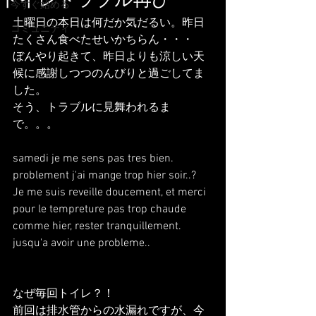
トイレトラブル再び
今すぐ始める
土曜日の本日は何だか気だるい。昨日
コミュニティ
たくさん食べたせいかちらん・・・
ぼんやり起きて、昨日よりも涼しい天
候に感謝しつつのんびりと過ごしてま
した。
そう、トラブルに見舞われるま
で。。。
samedi je me sens pas tres bien. 
problement j'ai mange trop hier soir..?
Je me suis reveille doucement, et merci 
pour le tempreture pas trop chaude 
comme hier, rester tranquillement.
jusqu'a avoir une probleme..
なぜ毎回トイレ？！
前回は排水管からの水漏れですが、今