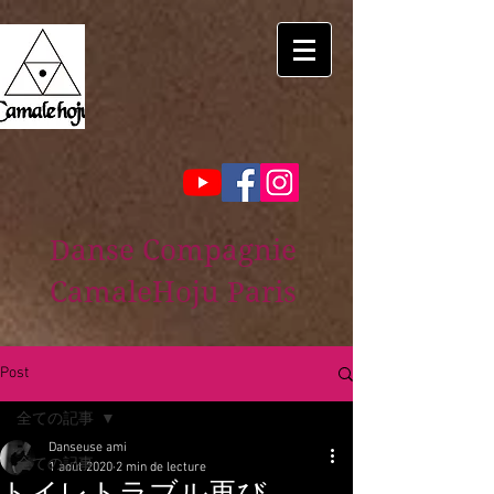
Danse Compagnie
CamaleHoju Paris
Post
全ての記事
Danseuse ami
全ての記事
1 août 2020
2 min de lecture