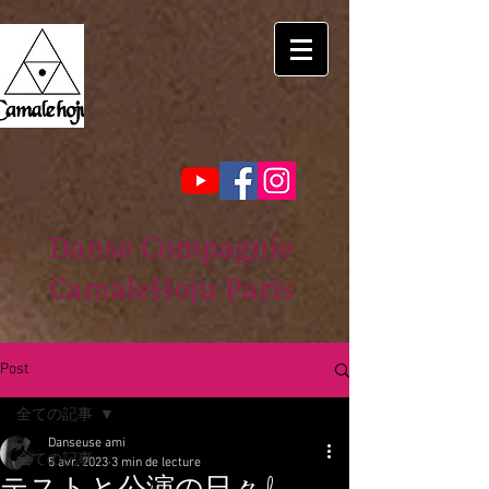
Danse Compagnie
CamaleHoju Paris
Post
全ての記事
Danseuse ami
全ての記事
5 avr. 2023
3 min de lecture