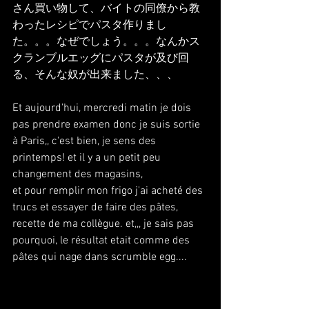
さん買い物して、バイトの同僚から教
わったレシピでパスタ作りまし
た。。。なぜでしょう。。。なんかス
クランブルエッグにパスタが及び回
る、そんな奴が出来ました、、、
Et aujourd'hui, mercredi matin je dois 
pas prendre examen donc je suis sortie 
à Paris,, c'est bien, je sens des 
printemps! et il y a un petit peu 
changement des magasins,
et pour remplir mon frigo j'ai acheté des 
trucs et essayer de faire des pâtes, 
recette de ma collègue. et,,, je sais pas 
pourquoi, le résultat etait comme des 
pâtes qui nage dans scrumble egg....