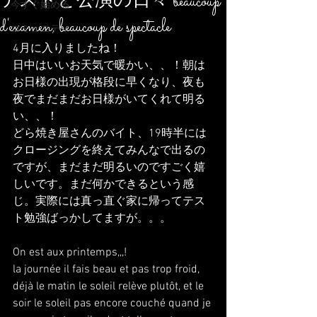
テストと公演の日々 beaucoup
今すぐ始める
d'examen, beaucoup de spectacle
コミュニティ
4月に入りましたね！
日中はいいお天気で暖かい、、！朝は
お日様の出現が格段に早くなり、夜も
夜でまだまだお日様がいてくれて明る
い、、！
どら焼き屋さんのバイト、19時半には
クロージングを終えてみんなで出るの
ですが、まだまだ明るいのですごく嬉
しいです。まだ何かできるという感
じ。実際には真っ直ぐ家に帰ってテス
ト勉強ばっかしてますが。。。
On est aux printemps,,,!
la journée il fais beau et pas trop froid, 
déjà le matin le soleil relève plutôt, et le 
soir le soleil pas encore couché quand je 