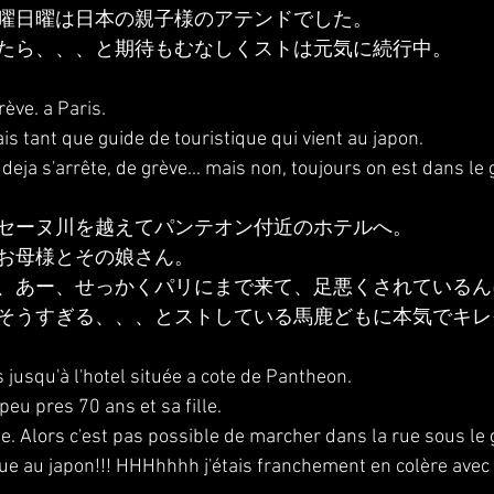
曜日曜は日本の親子様のアテンドでした。
たら、、、と期待もむなしくストは元気に続行中。
rève. a Paris.
lais tant que guide de touristique qui vient au japon.
deja s'arrête, de grève... mais non, toujours on est dans le 
セーヌ川を越えてパンテオン付近のホテルへ。
お母様とその娘さん。
、あー、せっかくパリにまで来て、足悪くされているん
そうすぎる、、、とストしている馬鹿どもに本気でキレ
 jusqu'à l'hotel située a cote de Pantheon.
peu pres 70 ans et sa fille.
 Alors c'est pas possible de marcher dans la rue sous le gr
enue au japon!!! HHHhhhh j'étais franchement en colère avec