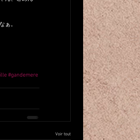
なぁ。
lle
#gandemere
Voir tout