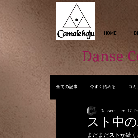
HOME
B
Danse 
全ての記事
今すぐ始める
コミ
Danseuse ami
17 dé
スト中の
まだまだストが続く