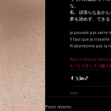
な。
私、頑張らなあかん
夢を諦めず、できる
je pouvais pas serre 
Il faut que je travaill
N'abondonne pas la rê
#paris
#danse
#dans
#パリ
#ダンス
#旅
#
Posts récents