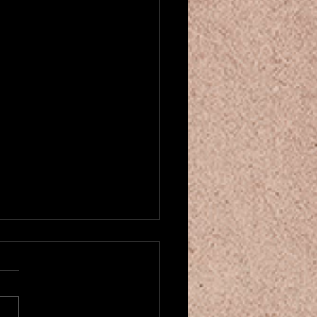
u créneau pour cours de danse
entale! ベリーダンスクラスが
ました
にちは！もう2025年も残り
くなってきましたね。。 そ