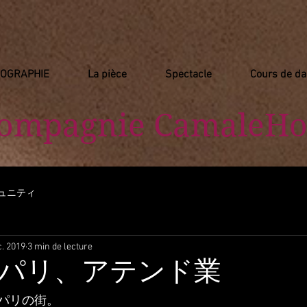
IOGRAPHIE
La pièce
Spectacle
Cours de d
Compagnie
​ CamaleHo
ュニティ
c. 2019
3 min de lecture
パリ、アテンド業
パリの街。