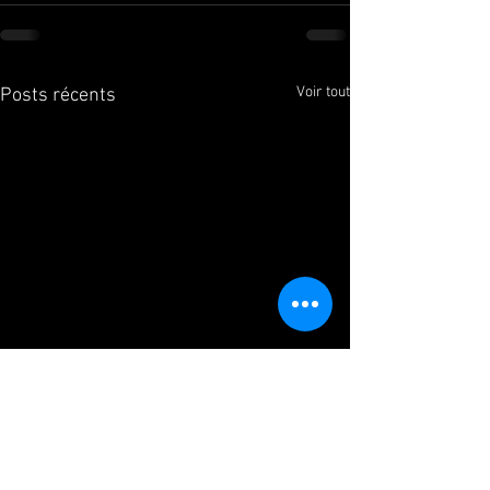
Voir tout
Posts récents
Nouveau créneau pour c
新作1984がローンチ