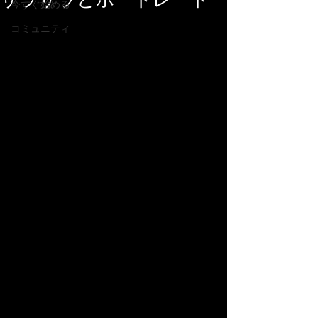
サラサラとポートレート
今すぐ始める
コミュニティ