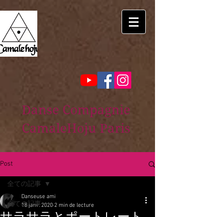
Danse Compagnie
CamaleHoju Paris
Post
全ての記事
Danseuse ami
全ての記事
18 janv. 2020
2 min de lecture