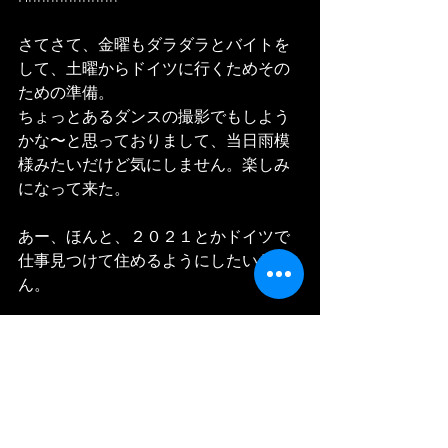
さてさて、金曜もダラダラとバイトを
して、土曜からドイツに行くためその
ための準備。
ちょっとあるダンスの撮影でもしよう
かな〜と思っておりまして、当日雨模
様みたいだけど気にしません。楽しみ
になって来た。
あー、ほんと、２０２１とかドイツで
仕事見つけて住めるようにしたいわ
ん。
alors alors, vendredi je travaillerai 
tranquillement et je prepare pour aller 
Allemagne maintenant. Principement ca 
c'est pour audition mais je sais que c'est 
plus difficile alors j'ai decide que je vais 