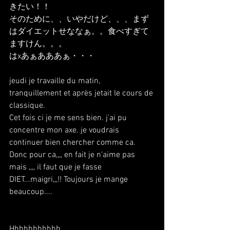
きたい！！
そのために、、いやだけど、、、まず
はダイエットせななぁ。。食べすぎて
ますけん。。。
はxあぁあああぁ・・・
jeudi je travaille du matin, 
tranquillement et après jetait le cours de 
classique.
Cet fois ci je me sens bien. j'ai pu 
concentre mon axe. je voudrais 
continuer bien chercher comme ca.
Donc pour ca,,,, en fait je n'aime pas 
mais ,,,, il faut que je fasse 
DIET...maigri,,,!! Toujours je mange 
beaucoup....
Hhhhhhhhhhh