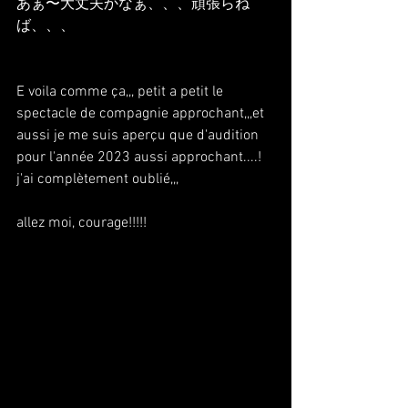
あぁ〜大丈夫かなぁ、、、頑張らね
ば、、、
E voila comme ça,,, petit a petit le 
spectacle de compagnie approchant,,,et 
aussi je me suis aperçu que d'audition 
pour l'année 2023 aussi approchant....! 
j'ai complètement oublié,,,
allez moi, courage!!!!!