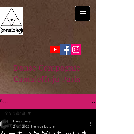
Danse Compagnie
CamaleHoju Paris
Post
全ての記事
Danseuse ami
全ての記事
2 juin 2022
2 min de lecture