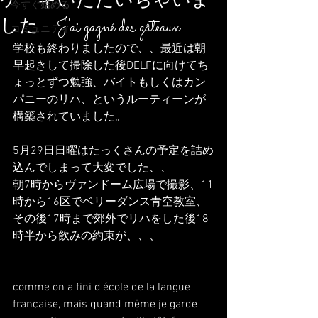
ケーキいただいちゃいま
今すぐ始める
した J'ai gagné des gâteaux
コミュニティ
学校も終わりましたので、、最近は朝
早起きして掃除した後DELFに向けてち
ょっとずつ勉強、バイトもしくはカン
パニーのリハ、というルーティーンが
構築されていました。
5月29日日曜はたっくさんの予定を詰め
込んでしまって大変でした、、
朝7時からヴァンドーム広場で撮影、11
時から16区でベリーダンス青空教室、
その後17時まで郊外でリハをした後18
時半から飲みの約束が、、、
comme on a fini d'école de la langue 
française, mais quand même je garde 