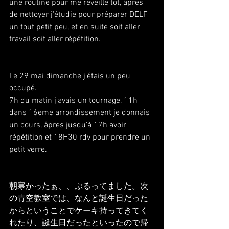
une routine pour me réveille tôt, âpres 
de nettoyer j'étudie pour préparer DELF 
un tout petit peu, et en suite soit aller 
travail soit aller répétition.
Le 29 mai dimanche j'étais un peu 
occupé. 
7h du matin j'avais un tournage, 11h 
dans 16eme arrondissement je donnais 
un cours, âpres jusqu'à 17h avoir 
répétition et 18H30 rdv pour prendre un 
petit verre.
朝寒かったぁ、、ぶるってました。次
の青空教室では、なんと誕生日だった
からということでケーキ持ってきてく
れたり、誕生日だったといったので帰