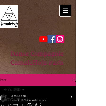
Danse Compagnie
CamaleHoju Paris
Post
全ての記事
Danseuse ami
全ての記事
17 sept. 2021
2 min de lecture