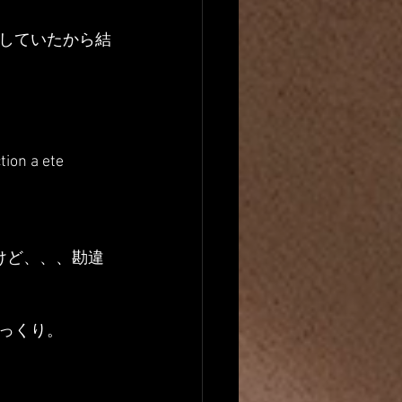
していたから結
ion a ete 
けど、、、勘違
っくり。