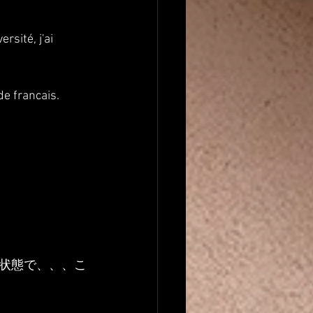
rsité, j'ai 
e francais. 
状態で、、、こ