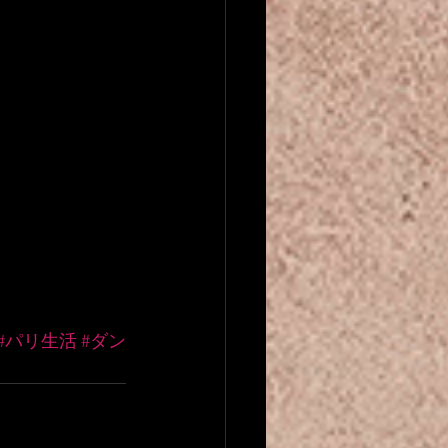
#パリ生活
#ダン