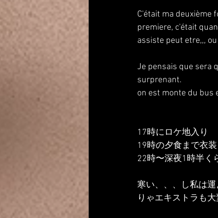
C'était ma deuxième fo
premiere, c'était quand
assiste peut etre,,, ou
Je pensais que sera q
surprenant.
on est monte du bus e
17時にロケ地入り
19時の夕食まで衣
22時〜深夜1時半
寒い、、、し私は運
りゃエキストラも大