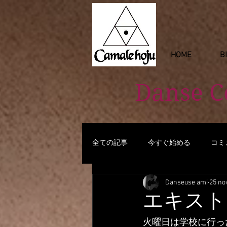
HOME
B
Danse 
全ての記事
今すぐ始める
コミ
Danseuse ami
25 no
エキストラに参加
火曜日は学校に行っ