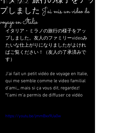
イタリア旅行の様子をアッ
今すぐ始める
プしました J'ai mis un video de
コミュニティ
voyage en Italie
イタリア・ミラノの旅行の様子をアッ
プしました。友人のファミリーvideoみ
たいな仕上がりになりましたがよけれ
ばご覧ください！（友人の了承済みで
す）
J'ai fait un petit vidéo de voyage en Italie, 
qui me semble comme le video familial 
d'ami,,, mais si ça vous dit, regardez! 
*l'ami m'a permis de diffuser ce vidéo
https://youtu.be/jmmBxx9Ua0w