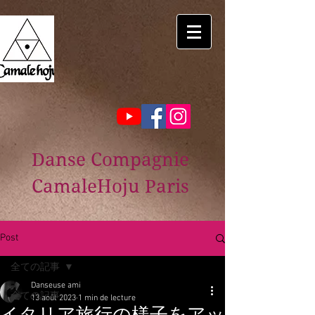
Danse Compagnie
CamaleHoju Paris
Post
全ての記事
Danseuse ami
全ての記事
13 août 2023
1 min de lecture