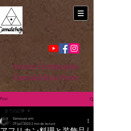
Danse Compagnie
CamaleHoju Paris
Post
全ての記事
Danseuse ami
全ての記事
29 juil. 2023
2 min de lecture