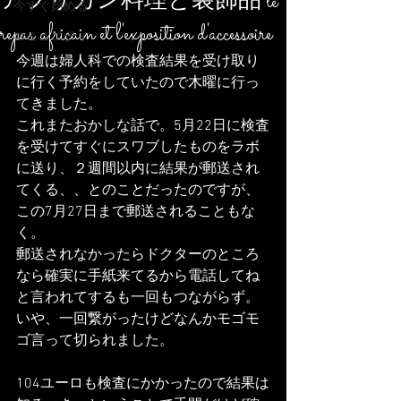
アフリカン料理と装飾品 le
今すぐ始める
repas africain et l'exposition d'accessoire
コミュニティ
今週は婦人科での検査結果を受け取り
に行く予約をしていたので木曜に行っ
てきました。
これまたおかしな話で。5月22日に検査
を受けてすぐにスワブしたものをラボ
に送り、２週間以内に結果が郵送され
てくる、、とのことだったのですが、
この7月27日まで郵送されることもな
く。
郵送されなかったらドクターのところ
なら確実に手紙来てるから電話してね
と言われてするも一回もつながらず。
いや、一回繋がったけどなんかモゴモ
ゴ言って切られました。
104ユーロも検査にかかったので結果は