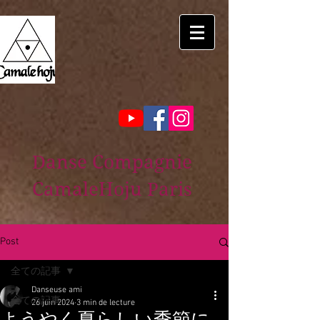
Danse Compagnie
CamaleHoju Paris
Post
全ての記事
Danseuse ami
全ての記事
26 juin 2024
3 min de lecture