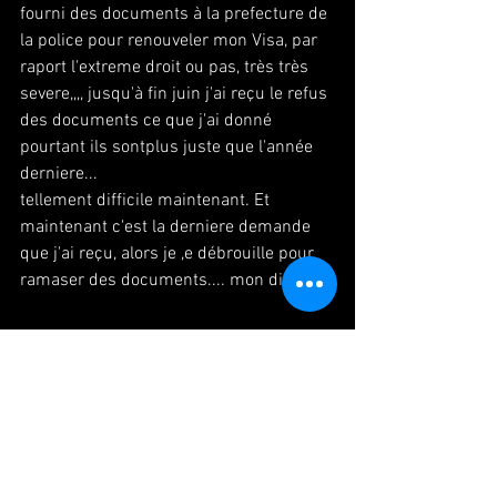
fourni des documents à la prefecture de 
la police pour renouveler mon Visa, par 
raport l'extreme droit ou pas, très très 
severe,,,, jusqu'à fin juin j'ai reçu le refus 
des documents ce que j'ai donné 
pourtant ils sontplus juste que l'année 
derniere...
tellement difficile maintenant. Et 
maintenant c'est la derniere demande 
que j'ai reçu, alors je ,e débrouille pour 
ramaser des documents.... mon dieu.