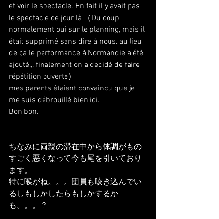
et voir le spectacle. En fait il y avait pas 
le spectacle ce jour là （Du coup 
normalement oui sur le planning, mais il 
était supprimé sans dire à nous, au lieu 
de ça le performance à Normandie a été 
ajouté,,, finalement on a decidé de faire 
répétition ouverte）
mes parents étaient convaincu que je 
me suis débrouillé bien ici.
Bon bon.
ちなみに両親の滞在中から体調がもの
すごく悪くなって今も尾を引いており
ます。
特に喉がね。。。団員も咳き込んでい
るしもしかしたらもしかするか
も。。。？