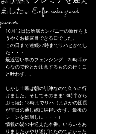
ようやくプレミアを迎え
今すぐ始める
ました。Enfin notre grand
コミュニティ
premier!
10月12日は所属カンパニーの新作をよ
うやくお披露目できる日でした。
この日まで連続22時までリハとかでし
た・・・
最近習い事のフェンシング、20時半か
らなので靴とか用意するものの行くこ
と叶わず。。
しかし土曜は朝の訓練なので久々に行
けました。そしてそのまま13時半から
ぶっ続け18時までリハ（まさかの団長
が前日の通し練に納得いかず、最後の
シーンを総崩しに・・・）
情報の渦の中迎えた本番。いろいろあ
りましたがやり遂げれたのでよかった