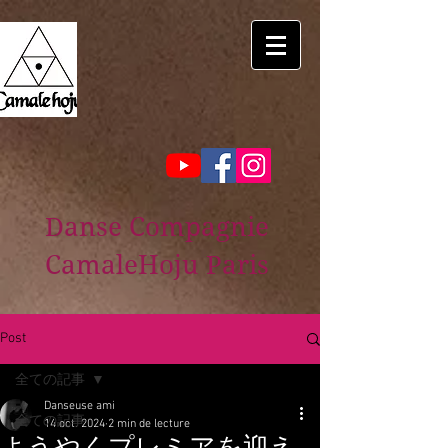
Danse Compagnie
CamaleHoju Paris
Post
全ての記事
Danseuse ami
全ての記事
14 oct. 2024
2 min de lecture