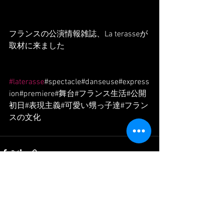
フランスの公演情報雑誌、La terasseが
取材に来ました
#laterasse
#spectacle#danseuse#express
ion#premiere#舞台#フランス生活#公開
初日#表現主義#可愛い甥っ子達#フラン
スの文化
Voir tout
Posts récents