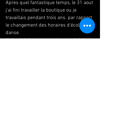
Apres quel fantastique temps, le 31 aout 
j'ai fini travailler la boutique ou je 
travaillais pendant trois ans. par rapport 
le changement des horaires d'école de 
danse.
J'ai salué des gens, voisins aussi, j'ai 
presque pleurai ,,, parce que tout le 
monde était tres gentil à moi,,,,
ça me rappelle quand j'ai quitté le travail 
dans une entreprise au Japon.
Comparer entre quand j'étais étudiante 
au Japon et maintenant je deviens plus 
faible pour se séparer.
さ、9月頑張らな。新しいバイト先探さ
ないとだし、学校始まるから宿題終わ
らせなきゃね。
Bon bah alors je dois me débrouiller, 
chercher d'autre travail, finir des devoirs 