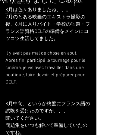
やりきりました C'est fait!
今すぐ始める
8月は色々ありましたね、、。
コミュニティ
7月のとある映画のエキストラ撮影の
後、8月に入りバイト・学校の宿題・フ
ランス語資格DELFの準備をメインにコ
ツコツ生活してました。
Il y avait pas mal de chose en aout.
Après fini participé le tournage pour le 
cinéma, je vis avec travailler dans une 
boutique, faire devoir, et préparer pour 
DELF.
8月中旬、というか終盤にフランス語の
試験を受けたのですが、、、
聞いてください。
問題集をいつも解いて準備していたの
ですね。