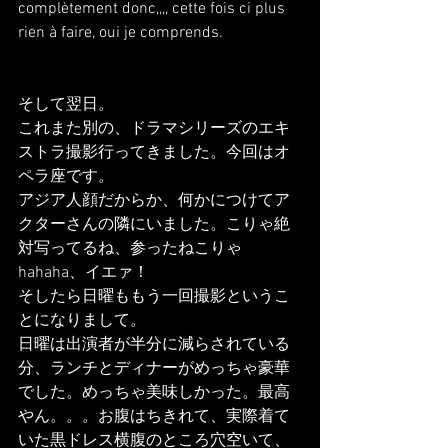
complètement donc,,,, cette fois ci plus 
rien à faire, oui je comprends.
そして翌日。
これまた別の、ドラマシリーズのエキ
ストラ撮影行ってきました。今回はオ
ペラ座です。
アジア人顔だからか、何かにつけてア
クターさんの隣にいました。こりゃ絶
対写ってるね、参ったねこりゃ
hahaha、イエァ！
そしたら日曜ももう一回撮影というこ
とになりまして。
日曜は出演者が半分に減らされている
分、ランチとディナーがめっちゃ豪華
でした。めっちゃ美味しかった。最高
やん。。。お腹はちきれて、実際着て
いた黒ドレス横腹のところ穴空いて、