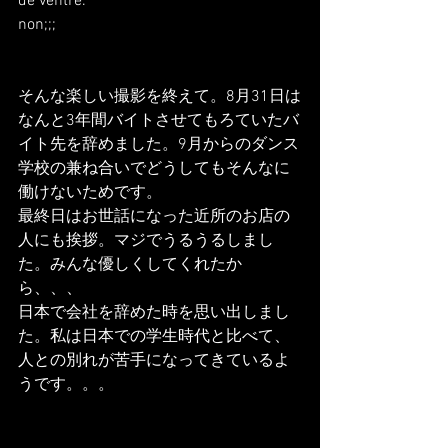
de ventre.
non;;;
そんな楽しい撮影を終えて。8月31日は
なんと3年間バイトさせてもろていたバ
イト先を辞めました。9月からのダンス
学校の兼ね合いでどうしてもそんなに
働けないためです。
最終日はお世話になった近所のお店の
人にも挨拶。マジでうるうるしまし
た。みんな優しくしてくれたか
ら、、、
日本で会社を辞めた時を思い出しまし
た。私は日本での学生時代と比べて、
人との別れが苦手になってきているよ
うです。。。