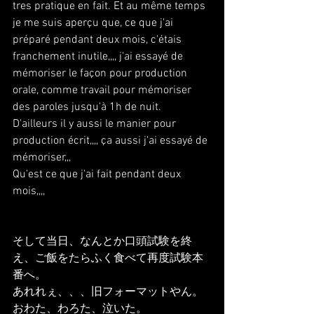
tres pratique en fait. Et au même temps 
je me suis aperçu que, ce que j'ai 
préparé pendant deux mois, c'étais 
franchement inutile,,,, j'ai essayé de 
mémoriser le façon pour production 
orale, comme travail pour mémoriser 
des paroles jusqu'à 1h de nuit.
D'ailleurs il y aussi le manier pour 
production écrit,,,, ça aussi j'ai essayé de 
mémoriser,,,
Qu'est ce que j'ai fait pendant deux 
mois,,,,
そして当日、なんとか口頭試験を終
え、ご飯をたらふく食べて再度試験本
番へ。
あれれぇ、、、旧フォーマットやん。
おわた、わろた、泣いた。