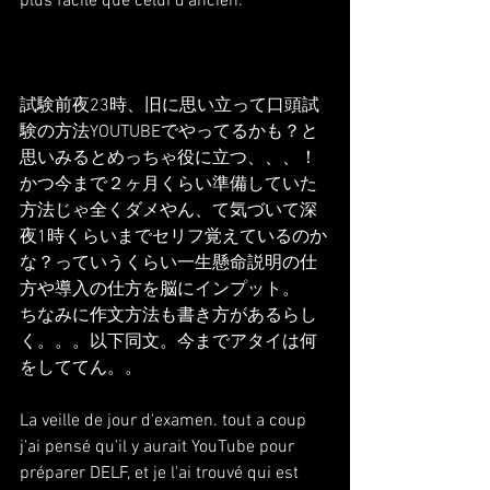
plus facile que celui d'ancien.
試験前夜23時、旧に思い立って口頭試
験の方法YOUTUBEでやってるかも？と
思いみるとめっちゃ役に立つ、、、！
かつ今まで２ヶ月くらい準備していた
方法じゃ全くダメやん、て気づいて深
夜1時くらいまでセリフ覚えているのか
な？っていうくらい一生懸命説明の仕
方や導入の仕方を脳にインプット。
ちなみに作文方法も書き方があるらし
く。。。以下同文。今までアタイは何
をしててん。。
La veille de jour d'examen. tout a coup 
j'ai pensé qu'il y aurait YouTube pour 
préparer DELF, et je l'ai trouvé qui est 