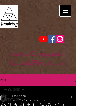
Danse Compagnie
CamaleHoju Paris
Post
全ての記事
Danseuse ami
全ての記事
1 sept. 2022
4 min de lecture