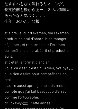
なすすべもなく流れるリスニング。
長文読解も後からあー、スペル間違い
あったなと気づく。。。
今年、おわた。悲報
et alors, le jour d'examen, fini l'examen 
production oral d'abord, bien manger 
déjeuner , et retourne pour l'examen 
compréhension oral, écrit et production 
écrit.
et c'était le format d'ancien.
Voila, ça y est, c'est fini, Adieu, bye bye,,,,,,
plus rien à faire pour compréhension 
oral.
d'autre aussi apres je me suis rendu 
compte que j'ai fait beaucoup d'erreur 
comme l'ortographe,,,
oK, okayyyy;;;;;   cette année 