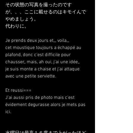
その状態の写真を撮ったのです
が、、、ここに載せるのはキモイんで
やめましょう。
代わりに。
Je prends deux jours et,,, voila,,,
cet moustique toujours a échappé au 
plafond, donc c'est difficile pour 
chausser,, mais, ah oui, j'ai une idée,,
je suis monte a chaise et j'ai attaque 
avec une petite serviette.
Et reussi===
J'ai aussi pris de photo mais c'est 
évidement degurasse alors je mets pas 
ici.