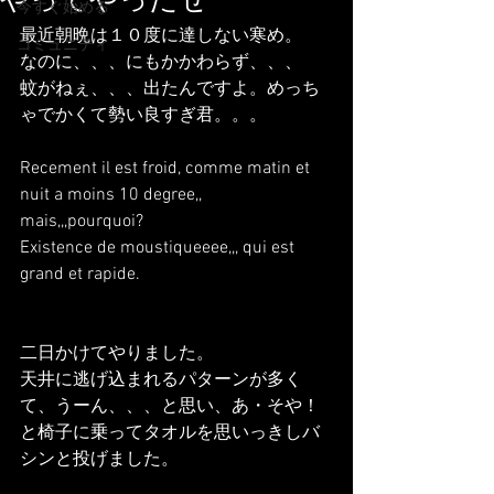
やってやったぜ
今すぐ始める
最近朝晩は１０度に達しない寒め。
コミュニティ
なのに、、、にもかかわらず、、、
蚊がねぇ、、、出たんですよ。めっち
ゃでかくて勢い良すぎ君。。。
Recement il est froid, comme matin et 
nuit a moins 10 degree,,
mais,,,pourquoi?
Existence de moustiqueeee,,, qui est 
grand et rapide.
二日かけてやりました。
天井に逃げ込まれるパターンが多く
て、うーん、、、と思い、あ・そや！
と椅子に乗ってタオルを思いっきしバ
シンと投げました。