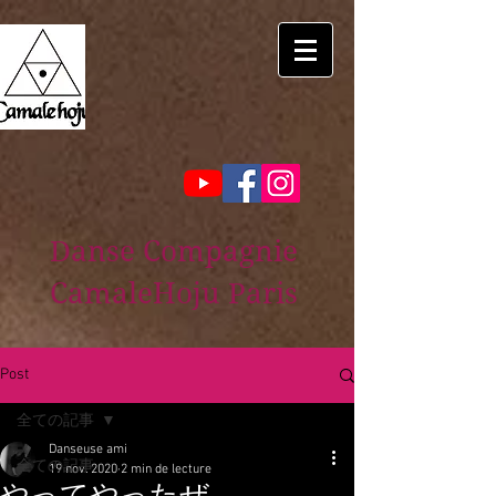
Danse Compagnie
CamaleHoju Paris
Post
全ての記事
Danseuse ami
全ての記事
19 nov. 2020
2 min de lecture