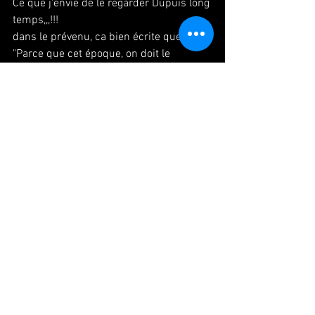
Ce que j'envie de le regarder Dupuis long 
temps,,,!!!
dans le prévenu, ca bien écrite que 
"Parce que cet époque, on doit le 
regarde"
Mon dieu, deja,,, je vais pleure ou quoi,,,,,,
今年のクリスマスは楽しみでしょうが
ない、、、デュフフ・・・
Deja, J'ai hate ce noel,,,, ouai,,,,!!
もう懐かしさに胸が締め付けられる
日々でした。
やば、ヒッキー具合（かつエンジョイ
度）がめちゃバレる内容や〜〜〜
Comme ca, récemment c'était des jours 
où mon cœur était serré par la nostalgie.
haha, evident je m'amuse bien pendant 