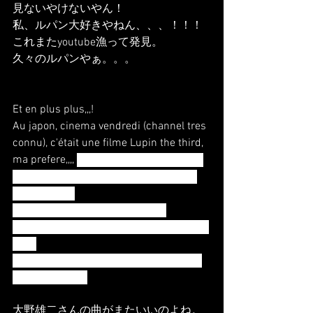
見ないやけないやん！
私、ルパン大好きやねん、、、！！！
これまたyoutube漁って発見。
久々のルパンやぁ。。。
Et en plus plus,,,!
Au japon, cinema vendredi (channel tres 
connu), c'était une filme Lupin the third, 
ma prefere,,,, 
Le Château de Cagliostro !!
Il faut que je regarde,,, IL FAUT QUE JE 
REGARDE,,,!!!
J'adoreeeee Lupin the third,,,,!!!!!
Voila, j'ai trouve sur youtube et m'amuse 
bien.
Hhhhhh,,, ca fait long temp de regarder 
lupin the third,,,
大野雄二さんの曲がまたいいのよね。