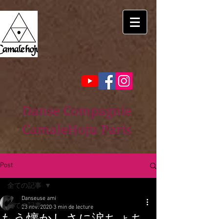
Danse Compagnie
CamaleHoju Paris
Post
全ての記事
Danseuse ami
全ての記事
23 nov. 2020
3 min de lecture