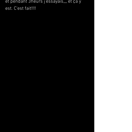
et pendant 3heurs j'essayais,,,, et ça y 
est. C'est fait!!!!