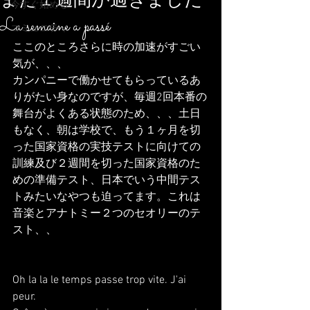
また１週間が過ぎました
今すぐ始める
La semaine a passé
コミュニティ
ここのところさらに時の加速がすごい
気が、、、
カンパニーで働かせてもらっているあ
りがたい身なのですが、毎週2回本番の
舞台がよくある状態のため、、、土日
もなく、朝は学校で、もう１ヶ月を切
った国家資格の実技テストに向けての
訓練及び２週間を切った国家資格のた
めの準備テスト、日本でいう中間テス
トみたいなやつも迫ってます。これは
音楽とアナトミー２つのセオリーのテ
スト、、
Oh la la le temps passe trop vite. J'ai 
peur.