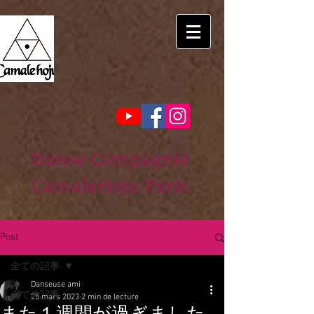
Danse Compagnie
CamaleHoju Paris
Post
全ての記事
Danseuse ami
全ての記事
25 mars 2023
2 min de lecture