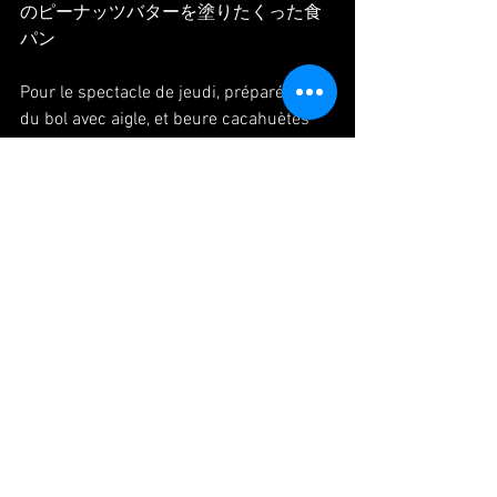
のピーナッツバターを塗りたくった食
パン
Pour le spectacle de jeudi, préparé riz 
du bol avec aigle, et beure cacahuètes 
fait à la main d'une amie