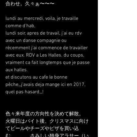
合わせ。久々ぁ〜〜〜
lundi au mercredi, voila, je travaille 
comme d'hab, 
lundi soir, apres de travail, j'ai eu rdv 
avec un danse compagnie ou 
récemment j'ai commence de travailler 
avec eux. RDV a Les Halles. du coups, 
vraiment ca fait longtemps que je passe 
aux halles.
et discutons au cafe le bonne 
pêche,,,j'avais deja mange ici en 2017, 
quel pas hasard,,,!
色々来年度の方向性を決めて解散。
火曜日はバイト後、クリスマスに向け
てビールやチーズやピザを買い込
む、、、、さみしい独身アラサー（い