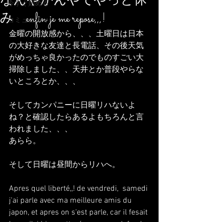
なんやかんやでやっと休
今すぐ始める
み enfin je me repose,,,!
コミュニティ
金曜の開放感から、、、土曜日は日本
の大好きな友達と長電話、その後天気
がめっちゃ良かったのでものすごい大
掃除しました、、天井とか普段やらな
いところとか、、、
そしてカンパニーに日曜リハないよ
ね？と確認したらあるよもちろんと言
われました、、、
あらら。
そして日曜は昼間からリハへ。
Apres quel liberté,,! de vendredi,  samedi 
j'ai parle avec ma meilleure amis du 
japon, et apres on s'est parle, car il fesait 