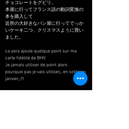
チョコレートをグビリ。
本屋に行ってフランス語の動詞変換の
本を購入して
近所の大好きなパン屋に行ってでっか
いケーキ二つ、クリスマスように買い
ました。
ca sera ajoute quelque point sur ma 
carte fidélité de BHV.
Je jamais utiliser de point alors 
pourquoi pas je vais utiliser,,, en solde en 
janvier,,,!!!
et suite, aller au cafe d'ami, pris de 
chocolat chaud,
aller au libraire pour acheter un poche 
de conjugaison,,,,
et aller au boulangerie lequel ma 
prefere, et acheter deux grand 