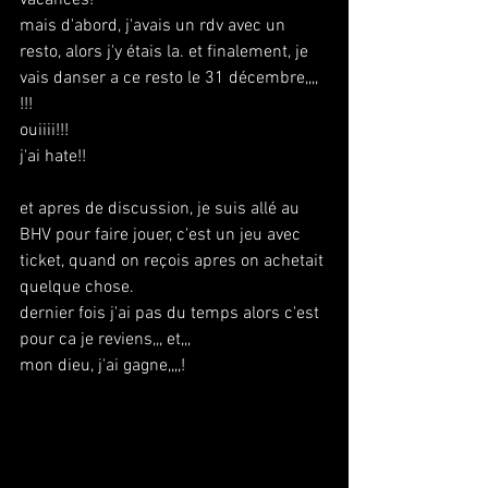
mais d'abord, j'avais un rdv avec un 
resto, alors j'y étais la. et finalement, je 
vais danser a ce resto le 31 décembre,,,, 
!!! 
ouiiii!!!
j'ai hate!!
et apres de discussion, je suis allé au 
BHV pour faire jouer, c'est un jeu avec 
ticket, quand on reçois apres on achetait 
quelque chose.
dernier fois j'ai pas du temps alors c'est 
pour ca je reviens,,, et,,,
mon dieu, j'ai gagne,,,,!