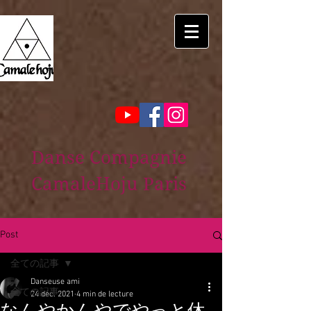
Danse Compagnie
CamaleHoju Paris
Post
全ての記事
Danseuse ami
全ての記事
24 déc. 2021
4 min de lecture