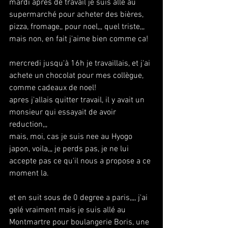
mardi apres de travail je suis allé au 
supermarché pour acheter des bières, 
pizza, fromage,, pour noel,,, quel triste,,, 
mais non, en fait j'aime bien comme ca!
mercredi jusqu'à 16h je travaillais, et j'ai 
achete un chocolat pour mes collègue, 
comme cadeaux de noel!
apres j'allais quitter travail, il y avait un 
monsieur qui essayait de avoir 
reduction,,, 
mais, moi, cas je suis nee au Hyogo 
japon, voila,,, je perds pas, je ne lui 
accepte pas ce qu'il nous a propose a ce 
moment la. 
et en suit sous de 0 degree a paris,,,, j'ai 
gelé vraiment mais je suis allé au 
Montmartre pour boulangerie Boris, une 