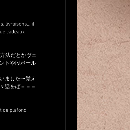
livraisons,,, il 
que cadeaux 
払方法だとかヴェ
ントや段ボール
いました〜覚え
々話をば＝＝＝
t de plafond 