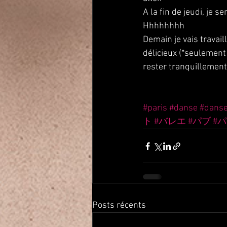
A la fin de jeudi, je s
Hhhhhhhh
Demain je vais travail
délicieux (*seulement 
rester tranquillement!
#paris
#danse
#dans
ト
#バレエ
#パブ
#
Posts récents