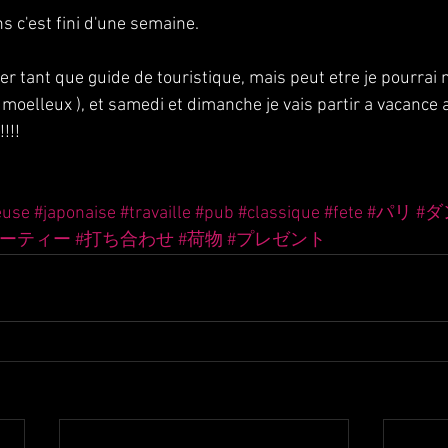
ens c'est fini d'une semaine.
ler tant que guide de touristique, mais peut etre je pourra
moelleux ), et samedi et dimanche je vais partir a vacance al
!!!
euse
#japonaise
#travaille
#pub
#classique
#fete
#パリ
#ダ
パーティー
#打ち合わせ
#荷物
#プレゼント