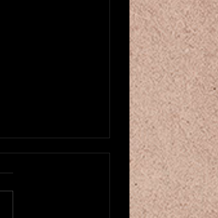
u créneau pour cours de danse
entale! ベリーダンスクラスが
ました
にちは！もう2025年も残り
くなってきましたね。。 そ
中、カマレホウジュ パリの