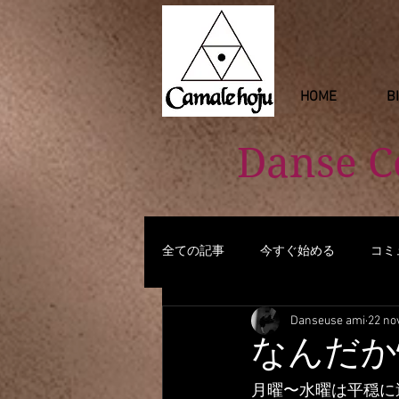
HOME
B
Danse 
全ての記事
今すぐ始める
コミ
Danseuse ami
22 no
なんだか
月曜〜水曜は平穏に