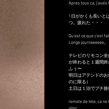
Apres tous ca, j'avais
1日がかくも長いと
つ。疲れた・・・
Qu'est ce que c'est fa
Longe journeeeeee,,
テレビのリモコン全
が終わると１週間終
ふぅ〜
明日はアテンドのお
のに限る）
土日は１泊でプチ旅
remote de tele, ca ne f
aller.