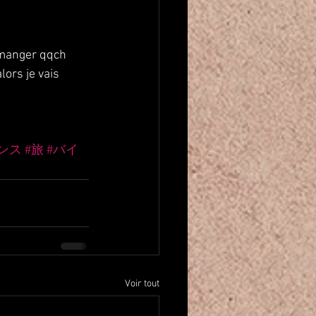
i manger qqch 
ors je vais 
ンス
#旅
#バイ
Voir tout