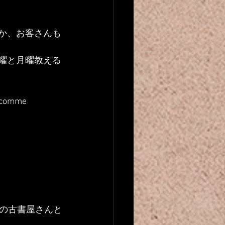
か、お客さんも
曜と月曜教える
s comme 
の古書屋さんと