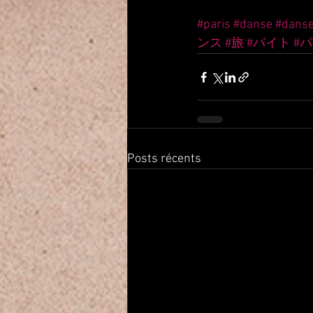
#paris
#danse
#dans
ンス
#旅
#バイト
#
Posts récents