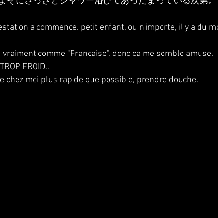
よそにさっさとシャワー浴びてあったまっている次第。
station a commence. petit enfant, ou n'importe, il y a du m
st vraiment comme "Francaise", donc ca me semble amuse.
t TROP FROID..
re chez moi plus rapide que possible, prendre douche.