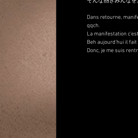
そんな熱きみんなを
Dans retourne, manife
qqch.
La manifestation c'e
Beh aujourd'hui il fai
Donc, je me suis rent