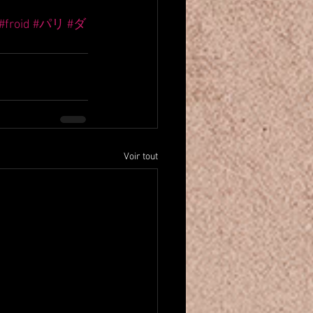
#froid
#パリ
#ダ
Voir tout