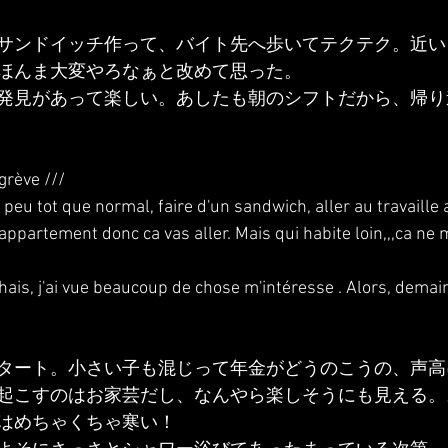
サンドイッチ作って、バイト先へ歩いてテクテク。近い
ほんま大変やろなぁと改めて思った。
発見があって楽しい。あしたも朝のシフトだから、帰り
 grève ///
 peu tot que normal, faire d'un sandwich, aller au travaille a
appartement donc ca vas aller. Mais qui habite loin,,,ca ne 
is, j'ai vue beaucoup de chose m'intéresse . Alors, demain, 
タート。小さい子も混じって年金がどうのこうの、声高
起こすのはお家芸だし、なんやら楽しそうにも見える。
はめちゃくちゃ寒い！