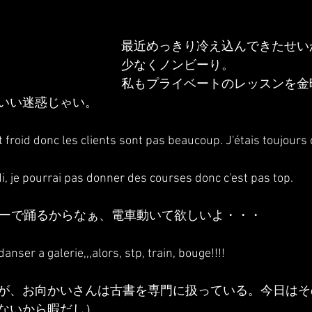
最近めっきり冷え込んできたせい
少なくノンビーり。
私もプライベートのレッスンを金
いい迷惑じゃい。
roid donc les clients sont pas beaucoup. J'étais toujour
i, je pourrai pas donner des courses donc c'est pas top.
リーで踊るからなぁ、電車動いて欲しいよ・・・
danser a galerie,,,alors, stp, train, bouge!!!!
が、お向かいさんは古書を専門に扱っている。今日はそ
ないから暇だし）