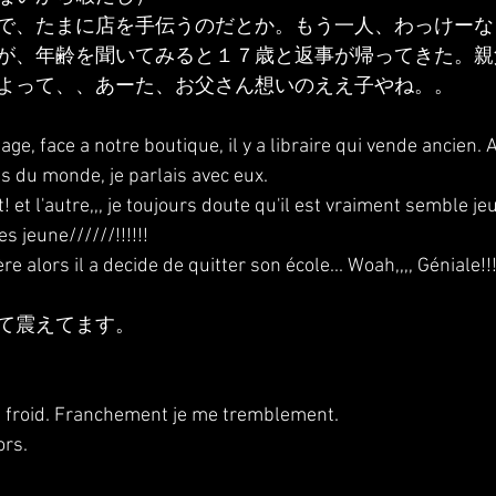
で、たまに店を手伝うのだとか。もう一人、わっけーな
が、年齢を聞いてみると１７歳と返事が帰ってきた。親
よって、、あーた、お父さん想いのええ子やね。。
age, face a notre boutique, il y a libraire qui vende ancien. 
pas du monde, je parlais avec eux.
 et l'autre,,, je toujours doute qu'il est vraiment semble jeun
es jeune//////!!!!!!
ère alors il a decide de quitter son école... Woah,,,, Géniale!!!
て震えてます。
rop froid. Franchement je me tremblement.
ors.