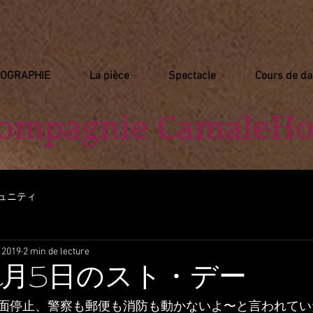
IOGRAPHIE
La pièce
Spectacle
Cours de d
Compagnie
​ CamaleHo
ュニティ
. 2019
2 min de lecture
2月5日のスト・デー
面停止、警察も郵便も消防も動かないよ〜と言われてい