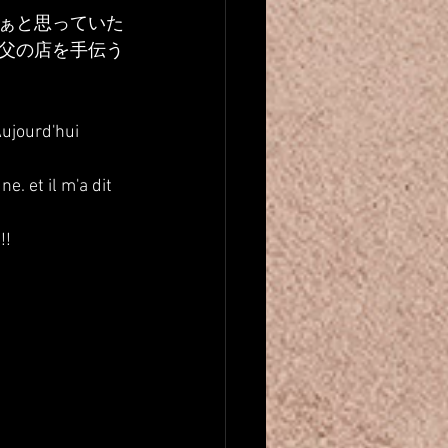
ぁと思っていた
父の店を手伝う
Aujourd'hui 
e. et il m'a dit 
!!