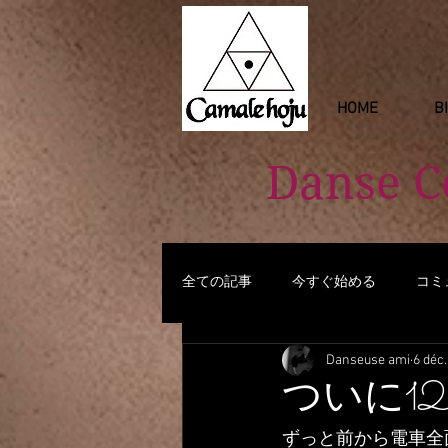
HOME
B
Danse 
全ての記事
今すぐ始める
コミ
Danseuse ami
6 déc
ついに1
ずっと前から電車全