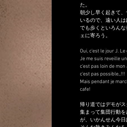
た。
朝少し早く起きて、
いるので、遠い人は
でも歩くといろんな
ェに寄ろう。
Oui, c'est le jour J. Le
Je me suis reveille un
c'est pas loin de mon 
c'est pas possible,,!!!
Mais pendant je marcha
cafe! 
帰り道ではデモがス
集まって集団行動を
が、いかんせん今日