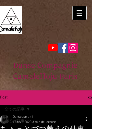
Danse Compagnie
CamaleHoju Paris
Post
全ての記事
Danseuse ami
全ての記事
12 févr. 2020
3 min de lecture