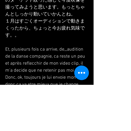
のターゲット絞った感じで今度映像を
撮ってみようと思います。もっとちゃ
んとしっかり動いていかんとね。
１月はすごくオーディションで動きま
くったから、ちょっと今お疲れ気味で
す。。
Et, plusieurs fois ca arrive, de,,,audition 
de la danse compagnie, ca reste un peu 
et après reflecchir de mon video clip, il 
m'a decide que ne retenir pas moi...
Donc, ok, toujours je lui envoie mon truc, 
donc ca va etre mieux que je change 
mon truc, assez version "a la mode", ca 
sera changer. N'est ce pas? alors 
prochain fois je vais filmer.
En janvier j'ai fait beaucoup de chose 
sur audition, alors maintenant un peu 
fatigue...