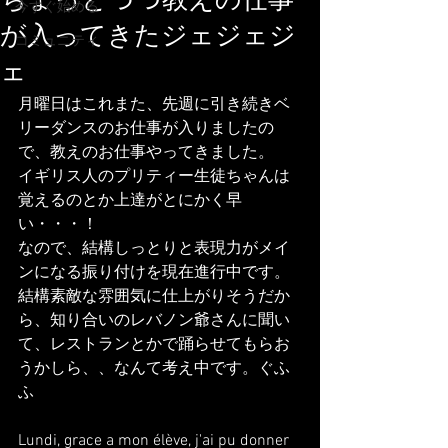
ちょっとづつ教えの仕事
今すぐ始める
が入ってきたジェジェジ
コミュニティ
ェ
月曜日はこれまた、先週に引き続きベ
リーダンスのお仕事が入りましたの
で、教えのお仕事やってきました。
イギリス人のプリティー生徒ちゃんは
覚えるのとか上達がとにかく早
い・・・！
なので、結構しっとりと表現力がメイ
ンになる振り付けを現在進行中です。
結構素敵な雰囲気に仕上がりそうだか
ら、知り合いのレバノン爺さんに聞い
て、レストランとかで踊らせてもらお
うかしら、、なんて考え中です。ぐふ
ふ
Lundi, grace a mon élève, j'ai pu donner 