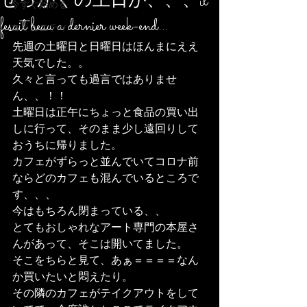
せっかくの土日が、、、il
今すぐ始める
fesait beau a dernier week-end...
コミュニティ
先週の土曜日と日曜日はほんまにええ
天気でした。。
久々と言っても過言ではありませ
ん、、！！
土曜日は正午にちょっと食品の買い出
しに行って、そのまま少し遠回りして
おうちに帰りました。
カフェがずらっと並んでいてコロナ前
ならどのカフェも混んでいるところで
す、、、
今はもちろん閉まっている、、
とてもおしゃれなアート専門の本屋さ
んがあって、そこは開いてました。
そこをちらと見て、あぁ＝＝＝＝なん
か買いたいと悶えたり。
その隣のカフェがテイクアウトをして