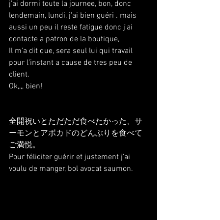
j'ai dormi toute la journee, bon, donc 
lendemain, lundi, j'ai bien guéri . mais 
aussi un peu il reste fatigue donc j'ai 
contacte a patron de la boutique, 
Il m'a dit que, sera seul lui qui travail 
pour l'instant a cause de tres peu de 
client.
Ok,,,, bien!
全開祝いとただただ食べたかった、サ
ーモンとアボカドのどんぶりを食べて
ご満悦。
Pour féliciter guérir et justement j'ai 
voulu de manger, bol avocat saumon.