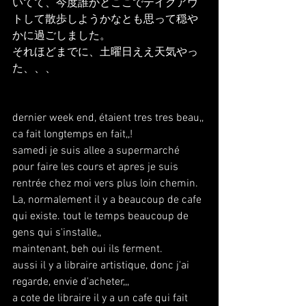
いてて、今度誰かとここでテイクアウ
トして散歩しようかなとも思って穏や
かに過ごしました。
それほどまでに、土曜日ええ天気やっ
た、、、
dernier week end, étaient tres tres beau,,
ca fait longtemps en fait,,!
samedi je suis allee a supermarché 
pour faire les cours et apres je suis 
rentrée chez moi vers plus loin chemin.
La, normalement il y a beaucoup de cafe 
qui existe. tout le temps beaucoup de 
gens qui s'installe,,
maintenant, beh oui ils ferment.
aussi il y a libraire artistique, donc j'ai 
regarde, envie d'acheter,,, 
a cote de libraire il y a un cafe qui fait 