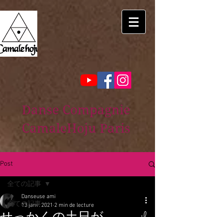
Danse Compagnie
CamaleHoju Paris
Post
全ての記事
Danseuse ami
全ての記事
13 janv. 2021
2 min de lecture