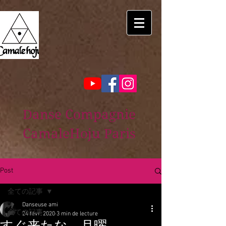
Danse Compagnie
CamaleHoju Paris
Post
全ての記事
Danseuse ami
全ての記事
24 févr. 2020
3 min de lecture