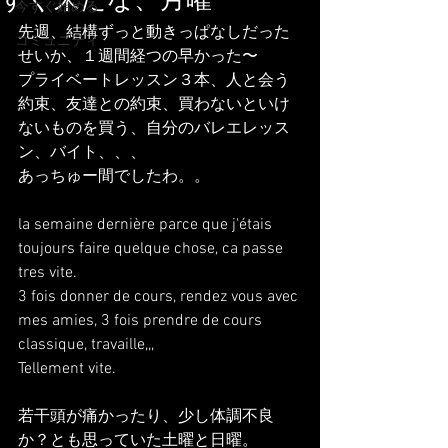
すぐ来たな、月曜
今すぐ始める
先週、結構ずっと動きっぱなしだった
コミュニティ
せいか、１週間経つの早かった〜
プライベートレッスン３本、人と会う
約束、友達との約束、買わないといけ
ないものを買う、自分のバレエレッス
ン、バイト、、、
あっちゅー間でしたわ。。
la semaine dernière parce que j'étais 
toujours faire quelque chose, ca passe 
tres vite.
3 fois donner de cours, rendez vous avec 
mes amies, 3 fois prendre de cours 
classique, travaille,,,
Tellement vite.
若干頭が痛かったり、少し体調不良
か？とも思っていた土曜と日曜。