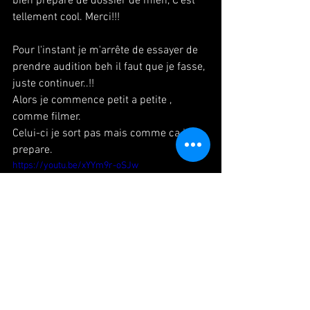
bien prepare de dossier de mien, C'est 
tellement cool. Merci!!!
Pour l'instant je m'arrête de essayer de 
prendre audition beh il faut que je fasse, 
juste continuer..!!
Alors je commence petit a petite , 
comme filmer.
Celui-ci je sort pas mais comme ca je 
prepare. 
https://youtu.be/xYYm9r-oSJw
#paris
#danse
#danseuse
#japonaise