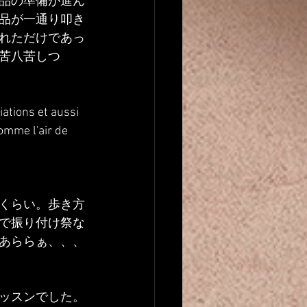
品の準備が進ん
品が一通り叩き
れただけであっ
苦八苦しつ
ations et aussi 
omme l'air de 
くらい。歩き方
で振り付け祭な
あららぁ、、、
ッスンでした。