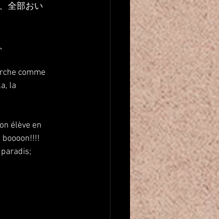
、全部おい
、
marche comme 
a, la 
on élève en 
p boooon!!!!
 paradis;