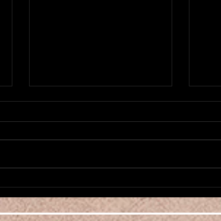
Nouvea
新作1984がローンチ Nouvelle
Pièce 1984 a été démarré
ori
増え
2026年、明けましておめでとう
こん
ございます！ Camalehoju Parisは
少な
ベリーんダンスクラスを増やした
んな
り、アノンスも諦めずかけていき
ベリ
ますので今後ともどうぞよろしく
た！
お願いいたします。 さて、ジョ
時半
ージ・オーウェル著1984を題材
れば