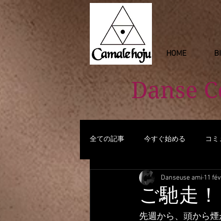
HOME
B
Danse 
全ての記事
今すぐ始める
コミ
Danseuse ami
11 fév
ご馳走！！ Q
先週から、頭から煙