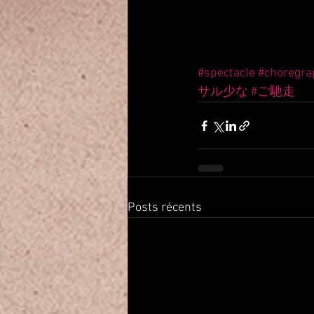
#spectacle
#choregra
サル少な
#ご馳走
Posts récents