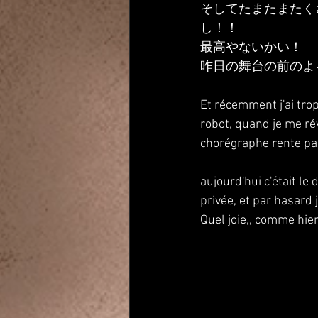
そしてたまたまたく
し！！
最高やないかい！
昨日の舞台の前のよ
Et récemment j'ai tr
robot, quand je me réve
chorégraphe rente pa
aujourd'hui c'était l
privée, et par hasard j
Quel joie,, comme hie