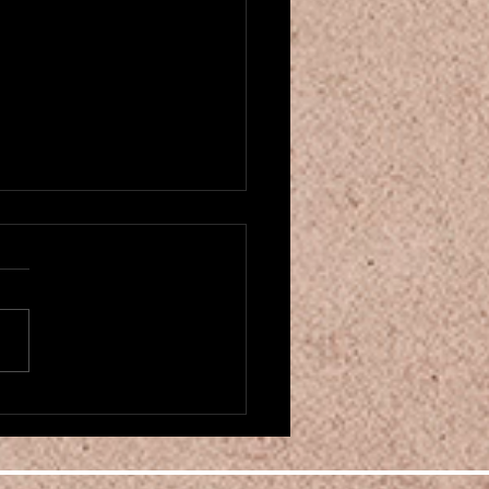
u créneau pour cours de danse
entale! ベリーダンスクラスが
ました
にちは！もう2025年も残り
くなってきましたね。。 そ
中、カマレホウジュ パリの
ーダンスクラスを増やしまし
 月曜の20時からと土曜の16
からです。 もしお時間があ
お越しください♪ 現在6月の