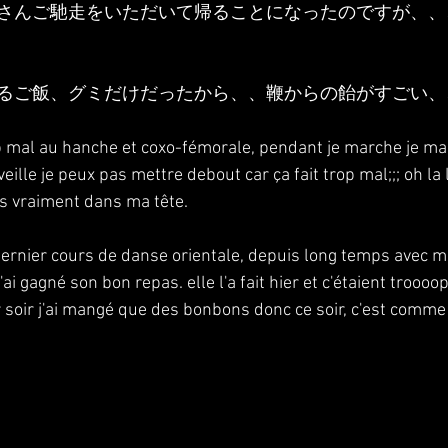
さんご馳走をいただいて帰ることになったのですが、、
るご飯、グミだけだったから、、鞭からの飴がすごい、
op mal au hanche et coxo-fémorale, pendant je marche je 
ille je peux pas mettre debout car ça fait trop mal;;; oh la l
s vraiment dans ma tête.
e dernier cours de danse orientale, depuis long temps avec m
'ai gagné son bon repas. elle l'a fait hier et c'étaient troooo
r soir j'ai mangé que des bonbons donc ce soir, c'est comme