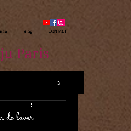
anse
Blog
CONTACT
ju Paris
e laver