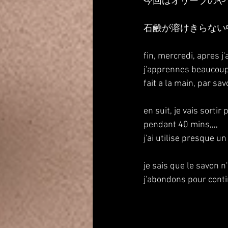
今回はオリーブのや
石鹸が溶けきらない
fin, mercredi, apres j'
j'apprennes beaucoup 
fait a la main, par sav
en suit, je vais sorti
pendant 40 mins,,,,
j'ai utilise presque un 
je sais que le savon n
j'abondons pour contin