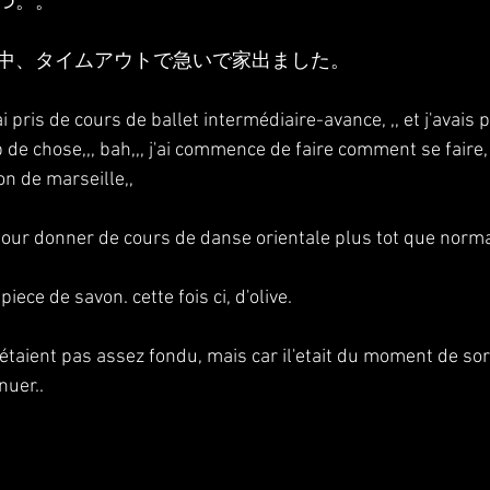
つ。。
中、タイムアウトで急いで家出ました。
ai pris de cours de ballet intermédiaire-avance, ,, et j'avais p
de chose,,, bah,,, j'ai commence de faire comment se faire,
on de marseille,,
r pour donner de cours de danse orientale plus tot que norma
piece de savon. cette fois ci, d'olive.
'étaient pas assez fondu, mais car il'etait du moment de sorti
uer.. 