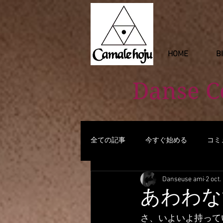
HOME
B
Danse 
全ての記事
今すぐ始める
コミ
Danseuse ami
2 oct.
あわわな洗濯剤作り
さ、いよいよ持って