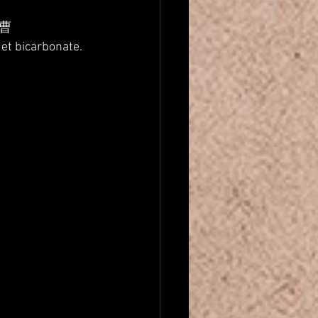
曹
 et bicarbonate.