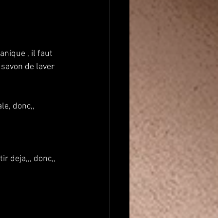
anique , il faut 
 savon de laver 
le, donc,, 
r deja,,, donc,, 