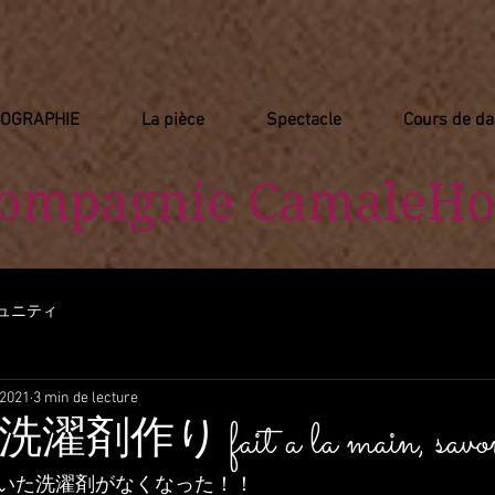
IOGRAPHIE
La pièce
Spectacle
Cours de d
Compagnie
​ CamaleHo
ュニティ
 2021
3 min de lecture
 fait a la main, savon d
いた洗濯剤がなくなった！！