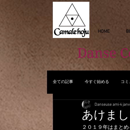
HOME
B
Danse 
全ての記事
今すぐ始める
コミ
Danseuse ami
4 janv
あけまし
２０１９年はまとめる