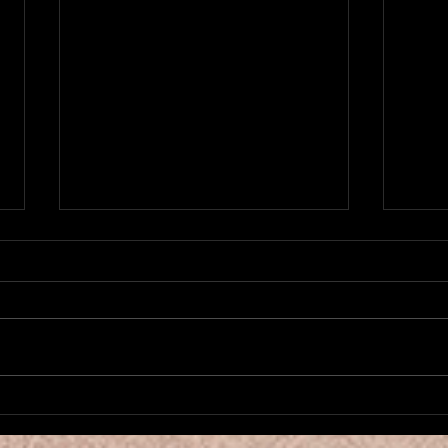
Nouvea
新作1984がローンチ Nouvelle
Pièce 1984 a été démarré
ori
増え
2026年、明けましておめでとう
こん
ございます！ Camalehoju Parisは
少な
ベリーんダンスクラスを増やした
んな
り、アノンスも諦めずかけていき
ベリ
ますので今後ともどうぞよろしく
た！
お願いいたします。 さて、ジョ
時半