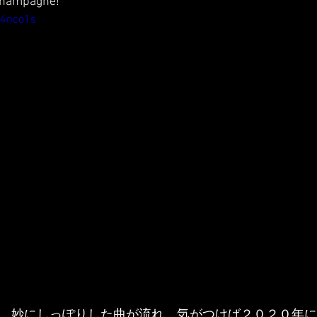
 champagne!
J4nco1s
て、妙にしっぽりした曲が流れ、気がつけば２０２０年