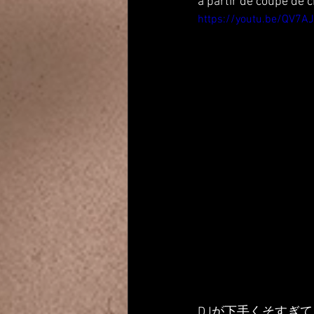
a partir de coupe de
https://youtu.be/QV7A
DJが下手くそすぎ