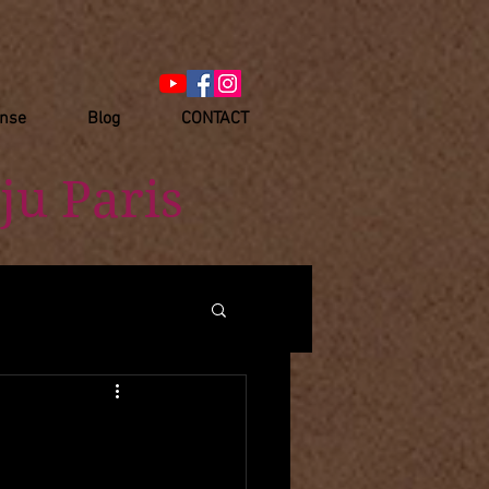
anse
Blog
CONTACT
ju Paris
す