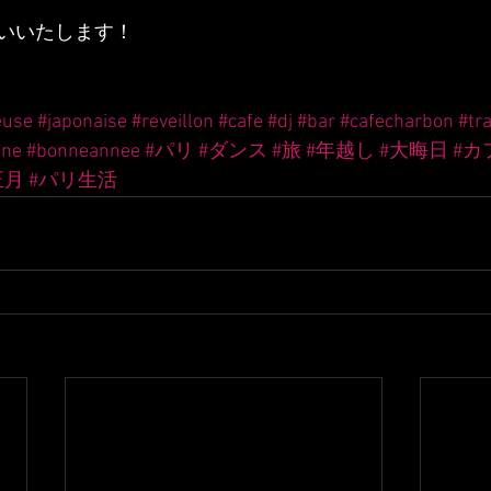
いいたします！
euse
#japonaise
#reveillon
#cafe
#dj
#bar
#cafecharbon
#tra
nne
#bonneannee
#パリ
#ダンス
#旅
#年越し
#大晦日
#カ
正月
#パリ生活