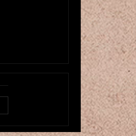
u créneau pour cours de danse
entale! ベリーダンスクラスが
ました
にちは！もう2025年も残り
くなってきましたね。。 そ
中、カマレホウジュ パリの
ーダンスクラスを増やしまし
 月曜の20時からと土曜の16
からです。 もしお時間があ