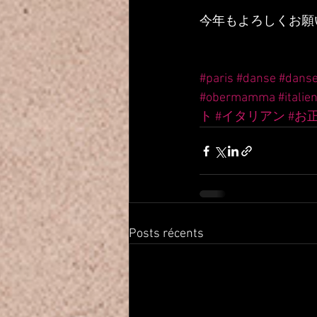
今年もよろしくお願
#paris
#danse
#dans
#obermamma
#italie
ト
#イタリアン
#お
Posts récents